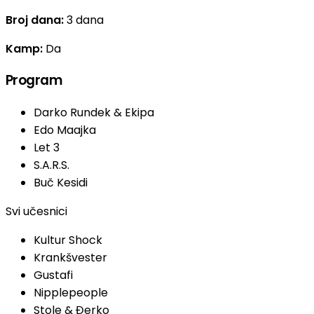
Broj dana:
3 dana
Kamp:
Da
Program
Darko Rundek & Ekipa
Edo Maajka
Let 3
S.A.R.S.
Buč Kesidi
Svi učesnici
Kultur Shock
Krankšvester
Gustafi
Nipplepeople
Stole & Đerko