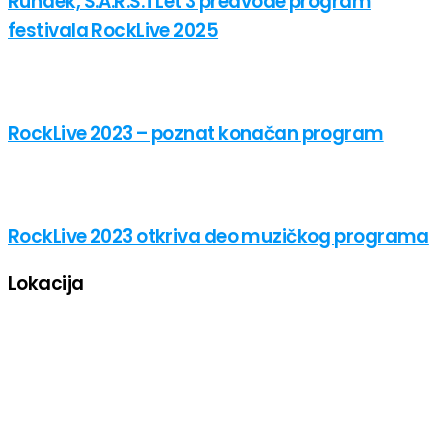
Rundek, S.A.R.S. i Let 3 predvode program
festivala RockLive 2025
RockLive 2023 – poznat konačan program
RockLive 2023 otkriva deo muzičkog programa
Lokacija