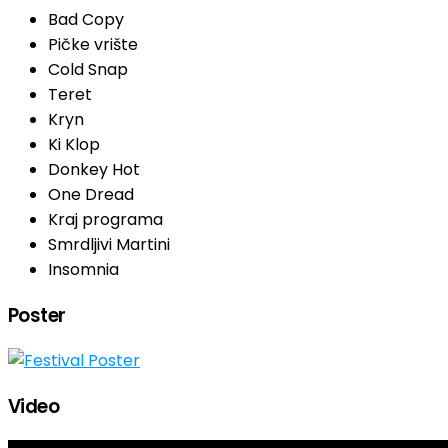
Bad Copy
Pičke vrište
Cold Snap
Teret
Kryn
Ki Klop
Donkey Hot
One Dread
Kraj programa
Smrdljivi Martini
Insomnia
Poster
Video