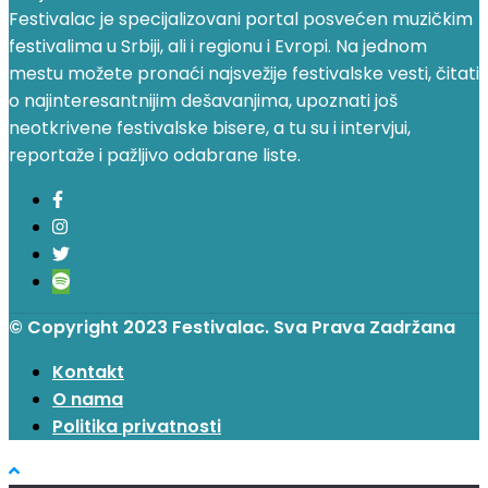
Festivalac je specijalizovani portal posvećen muzičkim
festivalima u Srbiji, ali i regionu i Evropi. Na jednom
mestu možete pronaći najsvežije festivalske vesti, čitati
o najinteresantnijim dešavanjima, upoznati još
neotkrivene festivalske bisere, a tu su i intervjui,
reportaže i pažljivo odabrane liste.
© Copyright 2023 Festivalac. Sva Prava Zadržana
Kontakt
O nama
Politika privatnosti