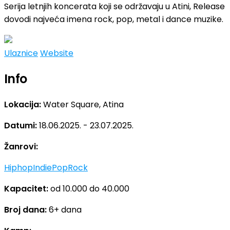
Serija letnjih koncerata koji se održavaju u Atini, Release
dovodi najveća imena rock, pop, metal i dance muzike.
Ulaznice
Website
Info
Lokacija:
Water Square, Atina
Datumi:
18.06.2025. - 23.07.2025.
Žanrovi:
Hiphop
Indie
Pop
Rock
Kapacitet:
od 10.000 do 40.000
Broj dana:
6+ dana