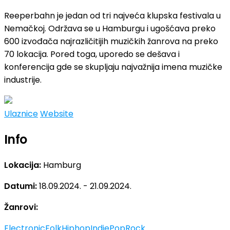
Reeperbahn je jedan od tri najveća klupska festivala u
Nemačkoj. Održava se u Hamburgu i ugošćava preko
600 izvođača najrazličitijih muzičkih žanrova na preko
70 lokacija. Pored toga, uporedo se dešava i
konferencija gde se skupljaju najvažnija imena muzičke
industrije.
Ulaznice
Website
Info
Lokacija:
Hamburg
Datumi:
18.09.2024. - 21.09.2024.
Žanrovi:
Electronic
Folk
Hiphop
Indie
Pop
Rock