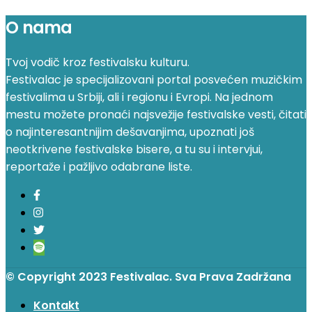
O nama
Tvoj vodič kroz festivalsku kulturu.
Festivalac je specijalizovani portal posvećen muzičkim
festivalima u Srbiji, ali i regionu i Evropi. Na jednom
mestu možete pronaći najsvežije festivalske vesti, čitati
o najinteresantnijim dešavanjima, upoznati još
neotkrivene festivalske bisere, a tu su i intervjui,
reportaže i pažljivo odabrane liste.
© Copyright 2023 Festivalac. Sva Prava Zadržana
Kontakt