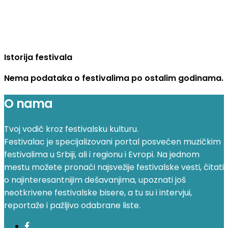
Istorija festivala
Nema podataka o festivalima po ostalim godinama.
O nama
Tvoj vodič kroz festivalsku kulturu.
Festivalac je specijalizovani portal posvećen muzičkim
festivalima u Srbiji, ali i regionu i Evropi. Na jednom
mestu možete pronaći najsvežije festivalske vesti, čitati
o najinteresantnijim dešavanjima, upoznati još
neotkrivene festivalske bisere, a tu su i intervjui,
reportaže i pažljivo odabrane liste.