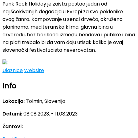
Punk Rock Holiday je zaista postao jedan od
najiščekivanijih događaja u Evropi za sve poklonike
ovog žanra. Kampovanje u senci drveća, okruženo
planinama, mediteranska klima, glavna bina u
drvoredu, bez barikada između bendova i publike i bina
na plaži trebalo bi da vam daju utisak koliko je ovaj
slovenački festival zaista neverovatan.
Ulaznice
Website
Info
Lokacija:
Tolmin, Slovenija
Datumi:
08.08.2023. - 11.08.2023.
Žanrovi: