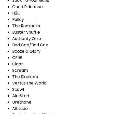
Stick To Your Guns
Good Riddance
H2O
Pulley
The Rumjacks
Buster Shuffle
Authority Zero
Bad Cop/Bad Cop
Booze & Glory
CF98
Cigar
Scream
The Slackers
Versus the World
Scowl
Alo!Stari
Urethane
Altitude