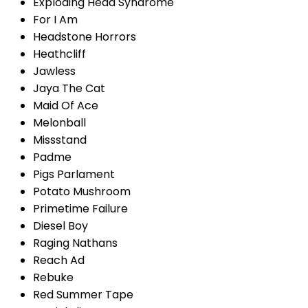
Exploding Head Syndrome
For I Am
Headstone Horrors
Heathcliff
Jawless
Jaya The Cat
Maid Of Ace
Melonball
Missstand
Padme
Pigs Parlament
Potato Mushroom
Primetime Failure
Diesel Boy
Raging Nathans
Reach Ad
Rebuke
Red Summer Tape