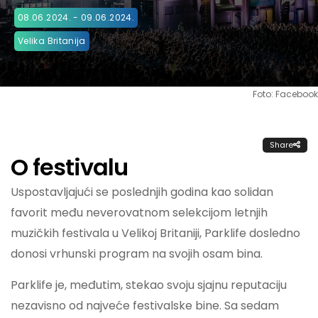
08.06.2024. - 09.06.2024.
Velika Britanija
Foto: Facebook
Share
O festivalu
Uspostavljajući se poslednjih godina kao solidan
favorit među neverovatnom selekcijom letnjih
muzičkih festivala u Velikoj Britaniji, Parklife dosledno
donosi vrhunski program na svojih osam bina.
Parklife je, međutim, stekao svoju sjajnu reputaciju
nezavisno od najveće festivalske bine. Sa sedam