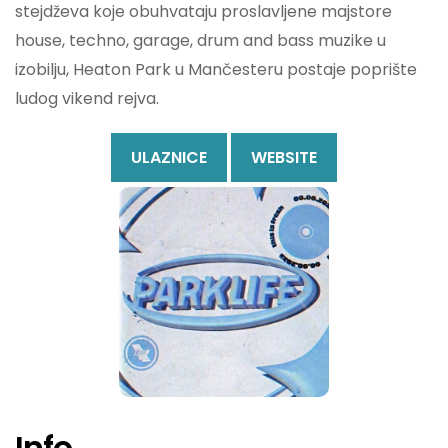
stejdževa koje obuhvataju proslavljene majstore
house, techno, garage, drum and bass muzike u
izobilju, Heaton Park u Mančesteru postaje poprište
ludog vikend rejva.
ULAZNICE
WEBSITE
Info