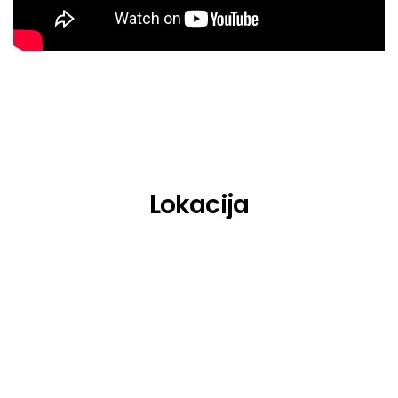
Eliza Rose
Ella Henderson
Enzo Siragusa
Faster Horses
Fisher & Chris Lake
Lokacija
Folamour A/V
Four Tet
Girls Don’t Sync
Hamdi
Hannah Laing