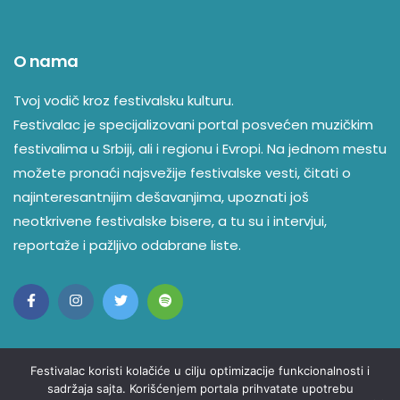
Loco Dice
Mahalia
O nama
Main Phase
Tvoj vodič kroz festivalsku kulturu.
Festivalac je specijalizovani portal posvećen muzičkim
Max Dean
festivalima u Srbiji, ali i regionu i Evropi. Na jednom mestu
MC Frost
možete pronaći najsvežije festivalske vesti, čitati o
najinteresantnijim dešavanjima, upoznati još
MC ID
neotkrivene festivalske bisere, a tu su i intervjui,
Mia Lily
reportaže i pažljivo odabrane liste.
Moodyman
Mozey
MPH
Festivalac koristi kolačiće u cilju optimizacije funkcionalnosti i
Nia Archives
sadržaja sajta. Korišćenjem portala prihvatate upotrebu