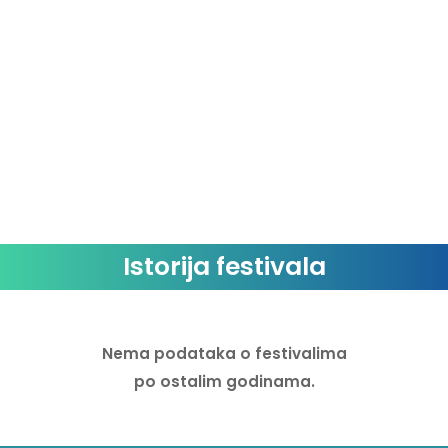
Hedex
Horsegirl
Hybrid Minds
J Hus
Jyoty
Kaytranda
Kenya Grace
Istorija festivala
Kiimi
Kings of the Rollers
Nema podataka o festivalima
Krysko
po ostalim godinama.
Leaha