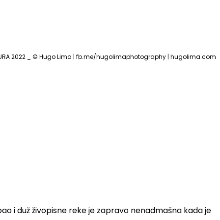
COURA 2022 _ © Hugo Lima | fb.me/hugolimaphotography | hugolima.com
boao i duž živopisne reke je zapravo nenadmašna kada je