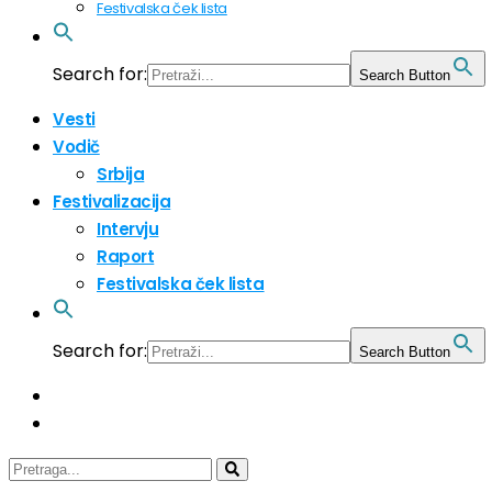
Festivalska ček lista
Search for:
Search Button
Vesti
Vodič
Srbija
Festivalizacija
Intervju
Raport
Festivalska ček lista
Search for:
Search Button