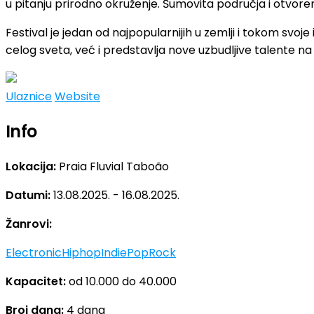
u pitanju prirodno okruženje. Šumovita područja i otvore
Festival je jedan od najpopularnijih u zemlji i tokom svoj
celog sveta, već i predstavlja nove uzbudljive talente n
Ulaznice
Website
Info
Lokacija:
Praia Fluvial Taboão
Datumi:
13.08.2025. - 16.08.2025.
Žanrovi:
Electronic
Hiphop
Indie
Pop
Rock
Kapacitet:
od 10.000 do 40.000
Broj dana:
4 dana