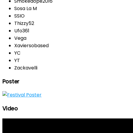
Smokedope2016
Sosa La M
SSIO
Thizzy52
Ufo361
Vega
Xaviersobased
YC
YT
Zackavelli
Poster
Video