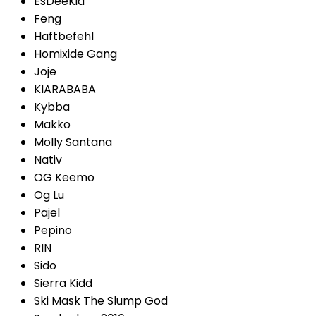
EsDeeKid
Feng
Haftbefehl
Homixide Gang
Joje
KIARABABA
Kybba
Makko
Molly Santana
Nativ
OG Keemo
Og Lu
Pajel
Pepino
RIN
Sido
Sierra Kidd
Ski Mask The Slump God