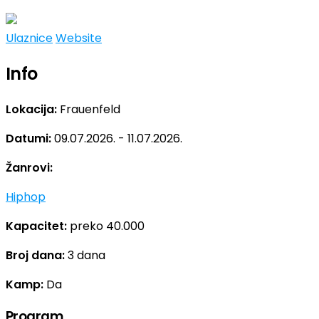
Ulaznice
Website
Info
Lokacija:
Frauenfeld
Datumi:
09.07.2026. - 11.07.2026.
Žanrovi:
Hiphop
Kapacitet:
preko 40.000
Broj dana:
3 dana
Kamp:
Da
Program