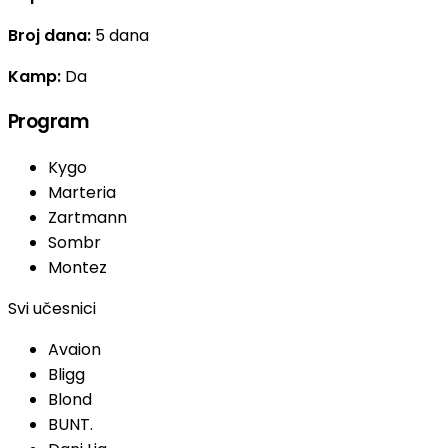
Broj dana:
5 dana
Kamp:
Da
Program
Kygo
Marteria
Zartmann
Sombr
Montez
Svi učesnici
Avaion
Bligg
Blond
BUNT.