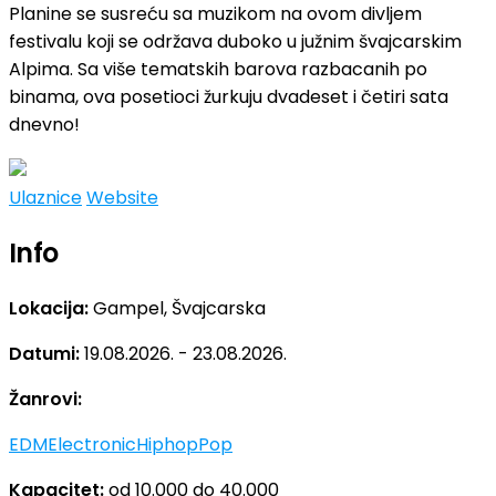
Planine se susreću sa muzikom na ovom divljem
festivalu koji se održava duboko u južnim švajcarskim
Alpima. Sa više tematskih barova razbacanih po
binama, ova posetioci žurkuju dvadeset i četiri sata
dnevno!
Ulaznice
Website
Info
Lokacija:
Gampel, Švajcarska
Datumi:
19.08.2026. - 23.08.2026.
Žanrovi:
EDM
Electronic
Hiphop
Pop
Kapacitet:
od 10.000 do 40.000