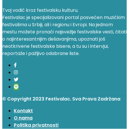
Tvoj vodič kroz festivalsku kulturu.
Festivalac je specijalizovani portal posvećen muzičkim
festivalima u Srbiji, ali i regionu i Evropi. Na jednom
mestu možete pronaći najsvežije festivalske vesti, čitati
o najinteresantnijim dešavanjima, upoznati još
neotkrivene festivalske bisere, a tu su i intervjui,
reportaže i pažljivo odabrane liste.
© Copyright 2023 Festivalac. Sva Prava Zadržana
Kontakt
O nama
Politika privatnosti