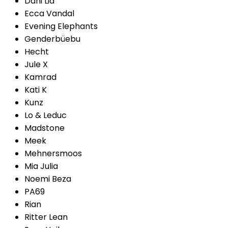
Dani Lia
Ecca Vandal
Evening Elephants
Genderbüebu
Hecht
Jule X
Kamrad
Kati K
Kunz
Lo & Leduc
Madstone
Meek
Mehnersmoos
Mia Julia
Noemi Beza
PA69
Rian
Ritter Lean