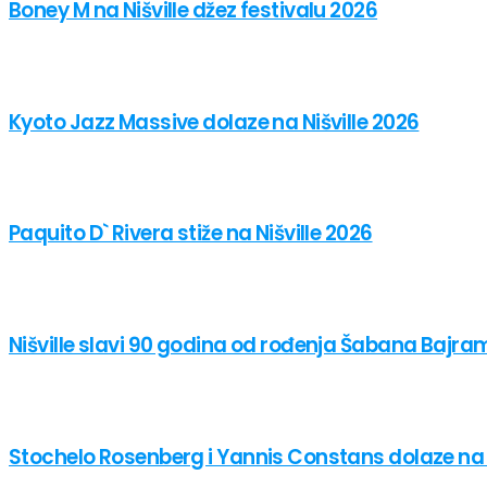
Boney M na Nišville džez festivalu 2026
Kyoto Jazz Massive dolaze na Nišville 2026
Paquito D` Rivera stiže na Nišville 2026
Nišville slavi 90 godina od rođenja Šabana Bajr
Stochelo Rosenberg i Yannis Constans dolaze na N