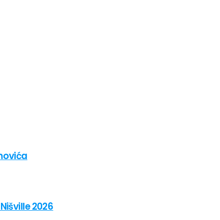
amovića
išville 2026