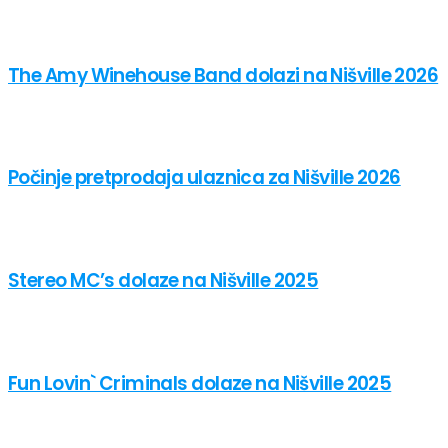
The Amy Winehouse Band dolazi na Nišville 2026
Počinje pretprodaja ulaznica za Nišville 2026
Stereo MC’s dolaze na Nišville 2025
Fun Lovin` Criminals dolaze na Nišville 2025