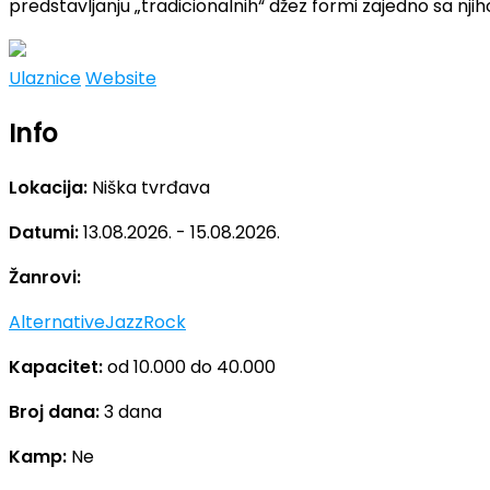
predstavljanju „tradicionalnih“ džez formi zajedno sa n
Ulaznice
Website
Info
Lokacija:
Niška tvrđava
Datumi:
13.08.2026. - 15.08.2026.
Žanrovi:
Alternative
Jazz
Rock
Kapacitet:
od 10.000 do 40.000
Broj dana:
3 dana
Kamp:
Ne