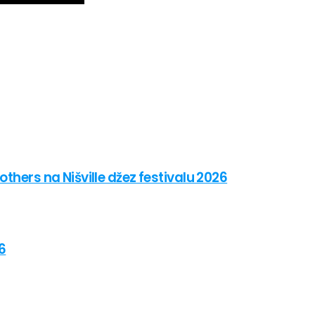
thers na Nišville džez festivalu 2026
6