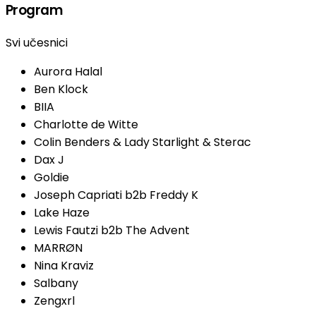
Program
Svi učesnici
Aurora Halal
Ben Klock
BIIA
Charlotte de Witte
Colin Benders & Lady Starlight & Sterac
Dax J
Goldie
Joseph Capriati b2b Freddy K
Lake Haze
Lewis Fautzi b2b The Advent
MARRØN
Nina Kraviz
Salbany
Zengxrl