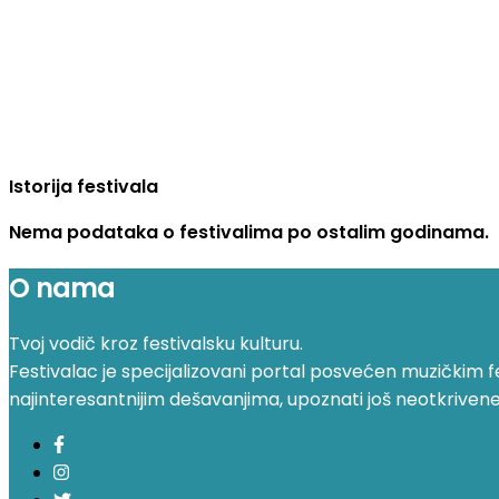
Istorija festivala
Nema podataka o festivalima po ostalim godinama.
O nama
Tvoj vodič kroz festivalsku kulturu.
Festivalac je specijalizovani portal posvećen muzičkim fest
najinteresantnijim dešavanjima, upoznati još neotkrivene fe