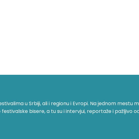
ivalima u Srbiji, ali i regionu i Evropi. Na jednom mestu mo
stivalske bisere, a tu su i intervjui, reportaže i pažljivo o