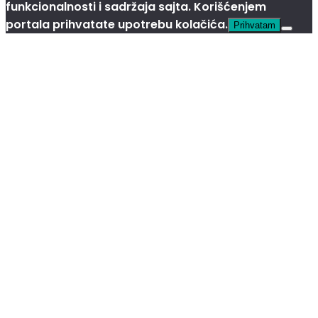
funkcionalnosti i sadržaja sajta. Korišćenjem
portala prihvatate upotrebu kolačića.
Prihvatam