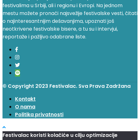
festivalima u Srbiji, ali i regionu i Evropi. Na jednom
mestu možete pronaći najsvežije festivalske vesti, čitati
o najinteresantnijim dešavanjima, upoznati još
neotkrivene festivalske bisere, a tu su i intervjui,
reportaže i pažljivo odabrane liste.
© Copyright 2023 Festivalac. Sva Prava Zadržana
Kontakt
O nama
Politika privatnosti
Festivalac koristi kolačiće u cilju optimizacije