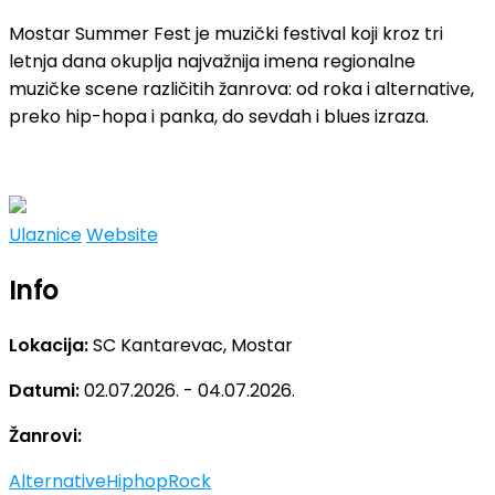
Mostar Summer Fest je muzički festival koji kroz tri
letnja dana okuplja najvažnija imena regionalne
muzičke scene različitih žanrova: od roka i alternative,
preko hip-hopa i panka, do sevdah i blues izraza.
Ulaznice
Website
Info
Lokacija:
SC Kantarevac, Mostar
Datumi:
02.07.2026. - 04.07.2026.
Žanrovi:
Alternative
Hiphop
Rock