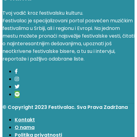
Tvoj vodič kroz festivalsku kulturu.
Festivalac je specijalizovani portal posvećen muzičkim
festivalima u Srbiji, ali i regionu i Evropi. Na jednom
mestu možete pronaći najsvežije festivalske vesti, čitati
o najinteresantnijim dešavanjima, upoznati još
neotkrivene festivalske bisere, a tu su i intervjui,
reportaže i pažljivo odabrane liste.
© Copyright 2023 Festivalac. Sva Prava Zadržana
Kontakt
O nama
Politika privatnosti