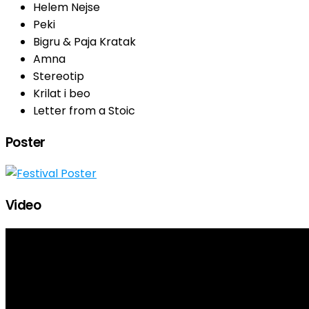
Helem Nejse
Peki
Bigru & Paja Kratak
Amna
Stereotip
Krilat i beo
Letter from a Stoic
Poster
Video