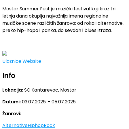
Mostar Summer Fest je muzički festival koji kroz tri
letnja dana okuplja najvažnija imena regionalne
muzičke scene različitih žanrova: od roka i alternative,
preko hip-hopa i panka, do sevdah i blues izraza.
Ulaznice
Website
Info
Lokacija:
SC Kantarevac, Mostar
Datumi:
03.07.2025. - 05.07.2025.
Žanrovi:
Alternative
Hiphop
Rock