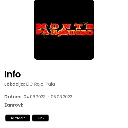
Info
Lokacija:
DC Rojc, Pula
Datumi:
04.08.2023. - 06.08.2023.
Žanrovi:
Hardcore
Punk