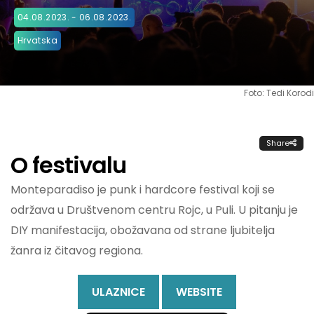
04.08.2023. - 06.08.2023.
Hrvatska
Foto: Tedi Korodi
Share
O festivalu
Monteparadiso je punk i hardcore festival koji se
održava u Društvenom centru Rojc, u Puli. U pitanju je
DIY manifestacija, obožavana od strane ljubitelja
žanra iz čitavog regiona.
ULAZNICE
WEBSITE