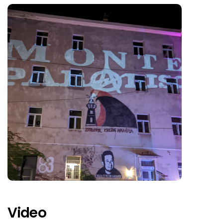
Just War
Youth Avoiders
Overcharge
Ego
Mob 47
Tentaculo
Popik
Fuck It I Quit
Aligrindtor
Krayat
Video
Project Reject