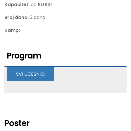
Kapacitet:
do 10.000
Broj dana:
3 dana
Kamp:
Program
SVI UČESNICI
Stalag 13
Hiatus
Fang
Poster
Pasmaters