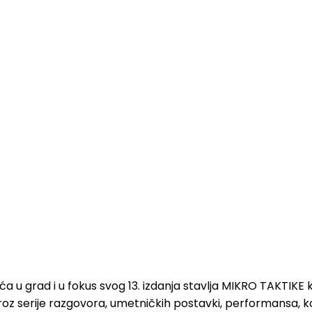
raća u grad i u fokus svog 13. izdanja stavlja MIKRO TAKT
oz serije razgovora, umetničkih postavki, performansa, konc