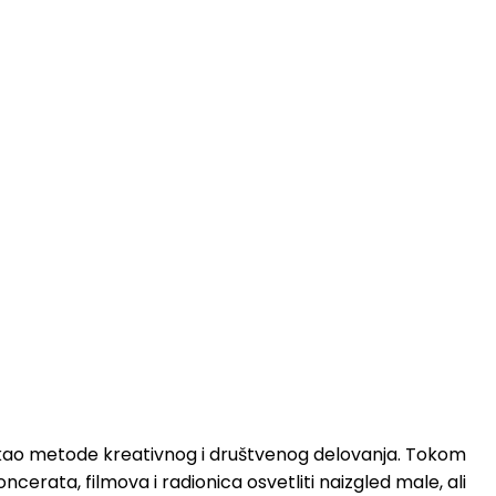
IKE kao metode kreativnog i društvenog delovanja. Tokom
erata, filmova i radionica osvetliti naizgled male, ali