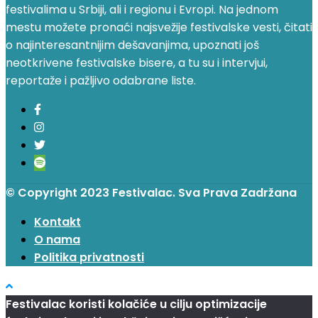
festivalima u Srbiji, ali i regionu i Evropi. Na jednom
mestu možete pronaći najsvežije festivalske vesti, čitati
o najinteresantnijim dešavanjima, upoznati još
neotkrivene festivalske bisere, a tu su i intervjui,
reportaže i pažljivo odabrane liste.
© Copyright 2023 Festivalac. Sva Prava Zadržana
Kontakt
O nama
Politika privatnosti
Festivalac koristi kolačiće u cilju optimizacije