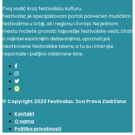
Tvoj vodič kroz festivalsku kulturu.
Festivalac je specijalizovani portal posvećen muzičkim
festivalima u Srbiji, ali i regionu i Evropi. Na jednom
mestu možete pronaći najsvežije festivalske vesti, čitati
o najinteresantnijim dešavanjima, upoznati još
neotkrivene festivalske bisere, a tu su i intervjui,
reportaže i pažljivo odabrane liste.
© Copyright 2023 Festivalac. Sva Prava Zadržana
Kontakt
O nama
Politika privatnosti