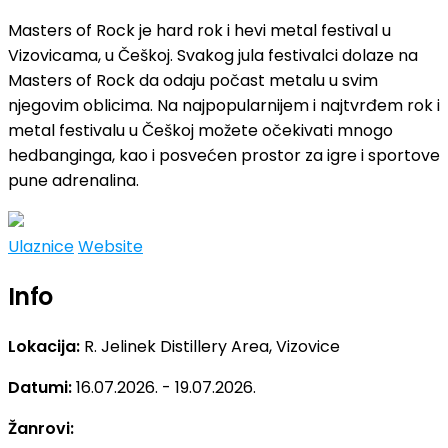
Masters of Rock je hard rok i hevi metal festival u
Vizovicama, u Češkoj. Svakog jula festivalci dolaze na
Masters of Rock da odaju počast metalu u svim
njegovim oblicima. Na najpopularnijem i najtvrđem rok i
metal festivalu u Češkoj možete očekivati mnogo
hedbanginga, kao i posvećen prostor za igre i sportove
pune adrenalina.
Ulaznice
Website
Info
Lokacija:
R. Jelinek Distillery Area, Vizovice
Datumi:
16.07.2026. - 19.07.2026.
Žanrovi: