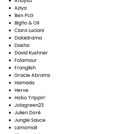
Anaysa
Aziya
Ben PLG
Bigflo & Oli
Clara Luciani
Dalaidrama
Dasha
David Kushner
Folamour
Franglish
Gracie Abrams
Hamada
Herve
Hobo Trippin’
Jolagreen23
Julien Doré
Jungle Sauce
Lamomali