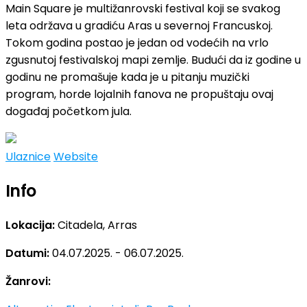
Main Square je multižanrovski festival koji se svakog
leta održava u gradiću Aras u severnoj Francuskoj.
Tokom godina postao je jedan od vodećih na vrlo
zgusnutoj festivalskoj mapi zemlje. Budući da iz godine u
godinu ne promašuje kada je u pitanju muzički
program, horde lojalnih fanova ne propuštaju ovaj
događaj početkom jula.
Ulaznice
Website
Info
Lokacija:
Citadela, Arras
Datumi:
04.07.2025. - 06.07.2025.
Žanrovi: