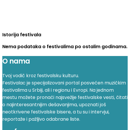
Istorija festivala
Nema podataka o festivalima po ostalim godinama.
O nama
Tvoj vodič kroz festivalsku kulturu.
Festivalac je specijalizovani portal posvećen muzičkim
festivalima u Srbiji, ali i regionu i Evropi. Na jednom
mestu možete pronaći najsvežije festivalske vesti, čitati
o najinteresantnijim dešavanjima, upoznati još
neotkrivene festivalske bisere, a tu su i intervjui,
reportaže i pažljivo odabrane liste.