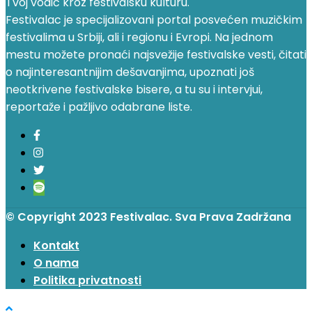
Tvoj vodič kroz festivalsku kulturu.
Festivalac je specijalizovani portal posvećen muzičkim
festivalima u Srbiji, ali i regionu i Evropi. Na jednom
mestu možete pronaći najsvežije festivalske vesti, čitati
o najinteresantnijim dešavanjima, upoznati još
neotkrivene festivalske bisere, a tu su i intervjui,
reportaže i pažljivo odabrane liste.
© Copyright 2023 Festivalac. Sva Prava Zadržana
Kontakt
O nama
Politika privatnosti