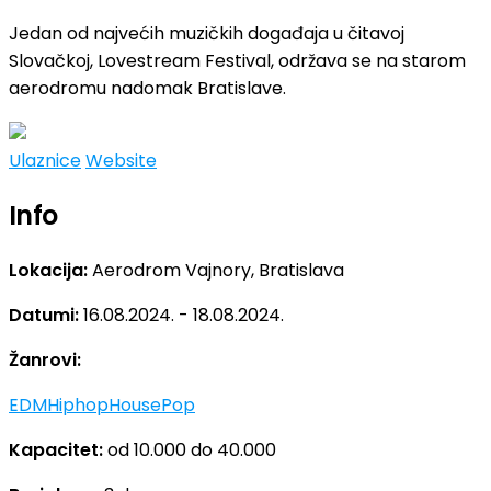
Jedan od najvećih muzičkih događaja u čitavoj
Slovačkoj, Lovestream Festival, održava se na starom
aerodromu nadomak Bratislave.
Ulaznice
Website
Info
Lokacija:
Aerodrom Vajnory, Bratislava
Datumi:
16.08.2024. - 18.08.2024.
Žanrovi:
EDM
Hiphop
House
Pop
Kapacitet:
od 10.000 do 40.000