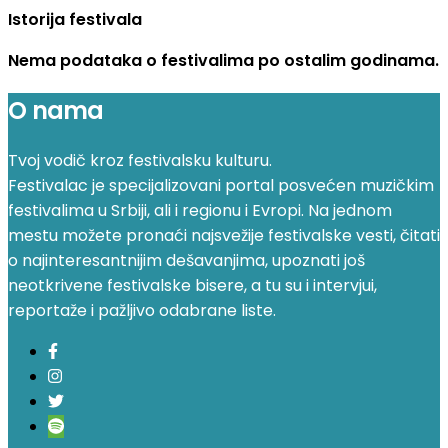
Istorija festivala
Nema podataka o festivalima po ostalim godinama.
O nama
Tvoj vodič kroz festivalsku kulturu.
Festivalac je specijalizovani portal posvećen muzičkim
festivalima u Srbiji, ali i regionu i Evropi. Na jednom
mestu možete pronaći najsvežije festivalske vesti, čitati
o najinteresantnijim dešavanjima, upoznati još
neotkrivene festivalske bisere, a tu su i intervjui,
reportaže i pažljivo odabrane liste.