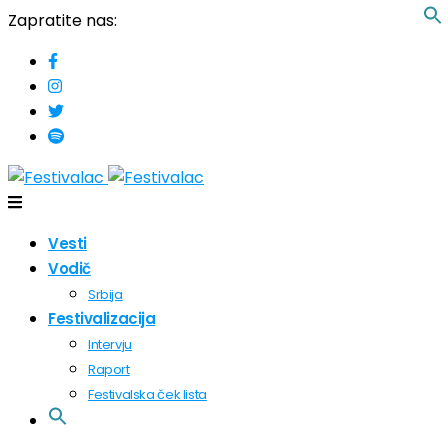
Zapratite nas:
Vesti
Vodič
Srbija
Festivalizacija
Intervju
Raport
Festivalska ček lista