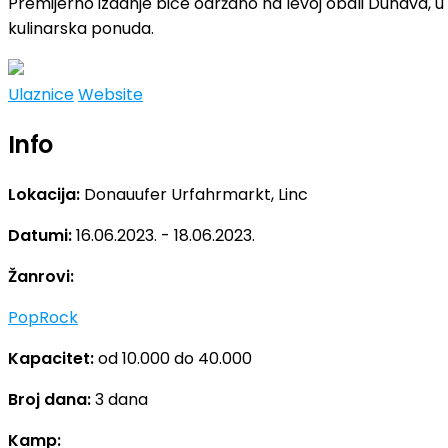
Premijerno izdanje biće održano na levoj obali Dunava, 
kulinarska ponuda.
Ulaznice
Website
Info
Lokacija:
Donauufer Urfahrmarkt, Linc
Datumi:
16.06.2023. - 18.06.2023.
Žanrovi:
Pop
Rock
Kapacitet:
od 10.000 do 40.000
Broj dana:
3 dana
Kamp: