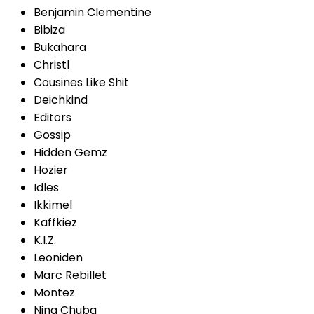
Benjamin Clementine
Bibiza
Bukahara
Christl
Cousines Like Shit
Deichkind
Editors
Gossip
Hidden Gemz
Hozier
Idles
Ikkimel
Kaffkiez
K.I.Z.
Leoniden
Marc Rebillet
Montez
Nina Chuba