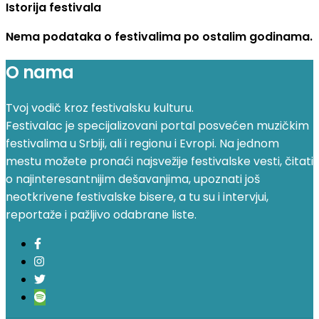
Istorija festivala
Nema podataka o festivalima po ostalim godinama.
O nama
Tvoj vodič kroz festivalsku kulturu.
Festivalac je specijalizovani portal posvećen muzičkim
festivalima u Srbiji, ali i regionu i Evropi. Na jednom
mestu možete pronaći najsvežije festivalske vesti, čitati
o najinteresantnijim dešavanjima, upoznati još
neotkrivene festivalske bisere, a tu su i intervjui,
reportaže i pažljivo odabrane liste.