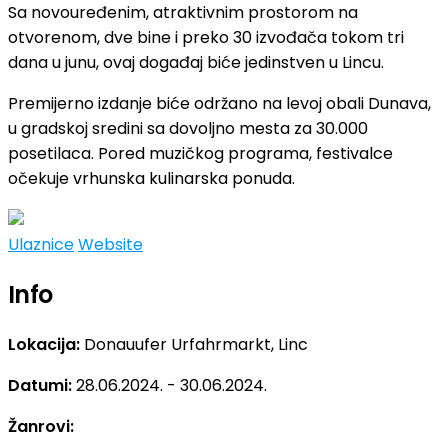
Sa novouređenim, atraktivnim prostorom na
otvorenom, dve bine i preko 30 izvođača tokom tri
dana u junu, ovaj događaj biće jedinstven u Lincu.
Premijerno izdanje biće održano na levoj obali Dunava,
u gradskoj sredini sa dovoljno mesta za 30.000
posetilaca. Pored muzičkog programa, festivalce
očekuje vrhunska kulinarska ponuda.
Ulaznice
Website
Info
Lokacija:
Donauufer Urfahrmarkt, Linc
Datumi:
28.06.2024. - 30.06.2024.
Žanrovi: