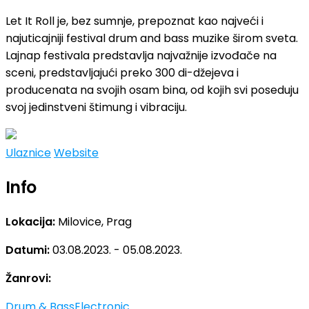
Let It Roll je, bez sumnje, prepoznat kao najveći i
najuticajniji festival drum and bass muzike širom sveta.
Lajnap festivala predstavlja najvažnije izvođače na
sceni, predstavljajući preko 300 di-džejeva i
producenata na svojih osam bina, od kojih svi poseduju
svoj jedinstveni štimung i vibraciju.
Ulaznice
Website
Info
Lokacija:
Milovice, Prag
Datumi:
03.08.2023. - 05.08.2023.
Žanrovi:
Drum & Bass
Electronic