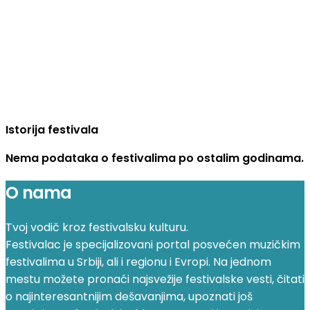
Istorija festivala
Nema podataka o festivalima po ostalim godinama.
O nama
Tvoj vodič kroz festivalsku kulturu.
Festivalac je specijalizovani portal posvećen muzičkim
festivalima u Srbiji, ali i regionu i Evropi. Na jednom
mestu možete pronaći najsvežije festivalske vesti, čitati
o najinteresantnijim dešavanjima, upoznati još