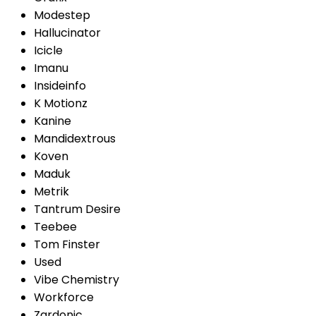
Modestep
Hallucinator
Icicle
Imanu
Insideinfo
K Motionz
Kanine
Mandidextrous
Koven
Maduk
Metrik
Tantrum Desire
Teebee
Tom Finster
Used
Vibe Chemistry
Workforce
Zardonic