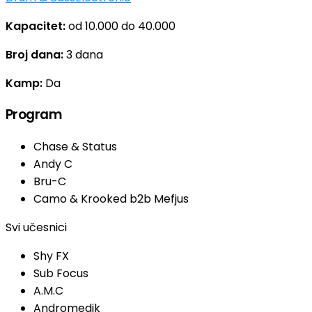
Kapacitet:
od 10.000 do 40.000
Broj dana:
3 dana
Kamp:
Da
Program
Chase & Status
Andy C
Bru-C
Camo & Krooked b2b Mefjus
Svi učesnici
Shy FX
Sub Focus
A.M.C
Andromedik