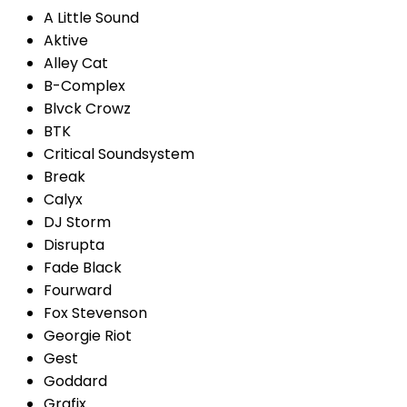
A Little Sound
Aktive
Alley Cat
B-Complex
Blvck Crowz
BTK
Critical Soundsystem
Break
Calyx
DJ Storm
Disrupta
Fade Black
Fourward
Fox Stevenson
Georgie Riot
Gest
Goddard
Grafix