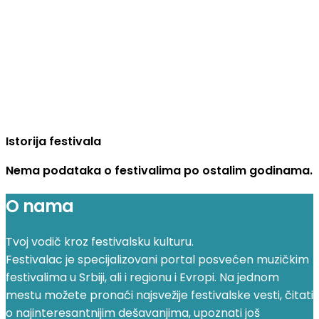
Istorija festivala
Nema podataka o festivalima po ostalim godinama.
O nama
Tvoj vodič kroz festivalsku kulturu.
Festivalac je specijalizovani portal posvećen muzičkim
festivalima u Srbiji, ali i regionu i Evropi. Na jednom
mestu možete pronaći najsvežije festivalske vesti, čitati
o najinteresantnijim dešavanjima, upoznati još