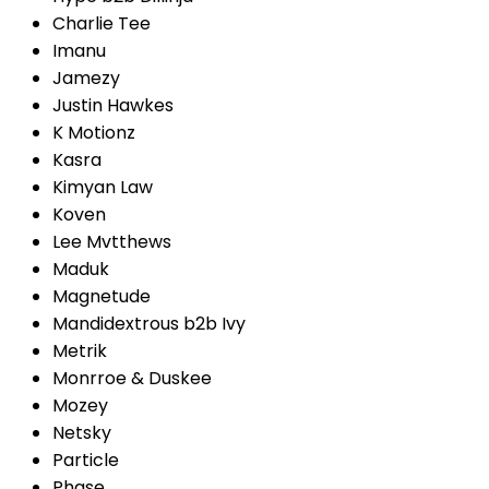
Charlie Tee
Imanu
Jamezy
Justin Hawkes
K Motionz
Kasra
Kimyan Law
Koven
Lee Mvtthews
Maduk
Magnetude
Mandidextrous b2b Ivy
Metrik
Monrroe & Duskee
Mozey
Netsky
Particle
Phase