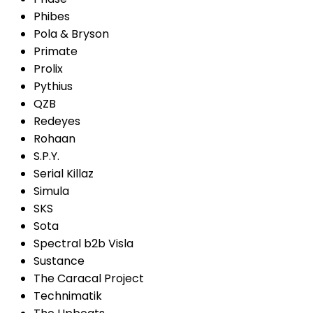
Phibes
Pola & Bryson
Primate
Prolix
Pythius
QZB
Redeyes
Rohaan
S.P.Y.
Serial Killaz
Simula
SKS
Sota
Spectral b2b Visla
Sustance
The Caracal Project
Technimatik