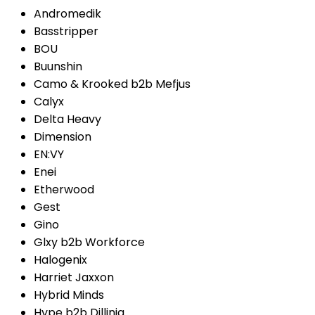
Andromedik
Basstripper
BOU
Buunshin
Camo & Krooked b2b Mefjus
Calyx
Delta Heavy
Dimension
EN:VY
Enei
Etherwood
Gest
Gino
Glxy b2b Workforce
Halogenix
Harriet Jaxxon
Hybrid Minds
Hype b2b Dillinja