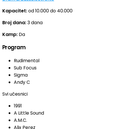
Kapacitet:
od 10.000 do 40.000
Broj dana:
3 dana
Kamp:
Da
Program
Rudimental
Sub Focus
Sigma
Andy C
Svi učesnici
1991
A Little Sound
A.M.C.
Alix Perez