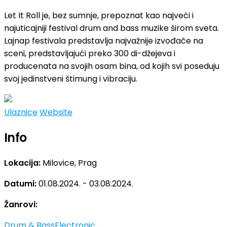
Let It Roll je, bez sumnje, prepoznat kao najveći i
najuticajniji festival drum and bass muzike širom sveta.
Lajnap festivala predstavlja najvažnije izvođače na
sceni, predstavljajući preko 300 di-džejeva i
producenata na svojih osam bina, od kojih svi poseduju
svoj jedinstveni štimung i vibraciju.
Ulaznice
Website
Info
Lokacija:
Milovice, Prag
Datumi:
01.08.2024. - 03.08.2024.
Žanrovi:
Drum & Bass
Electronic