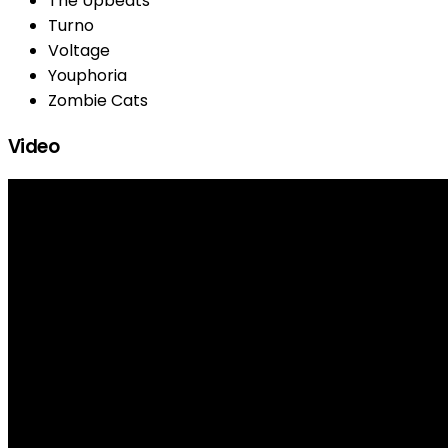
The Upbeats
Turno
Voltage
Youphoria
Zombie Cats
Video