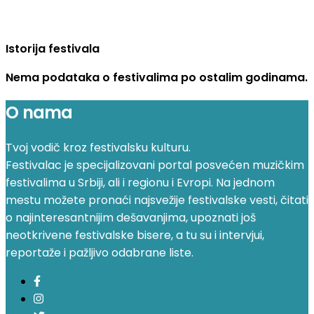
Istorija festivala
Nema podataka o festivalima po ostalim godinama.
O nama
Tvoj vodič kroz festivalsku kulturu.
Festivalac je specijalizovani portal posvećen muzičkim
festivalima u Srbiji, ali i regionu i Evropi. Na jednom
mestu možete pronaći najsvežije festivalske vesti, čitati
o najinteresantnijim dešavanjima, upoznati još
neotkrivene festivalske bisere, a tu su i intervjui,
reportaže i pažljivo odabrane liste.