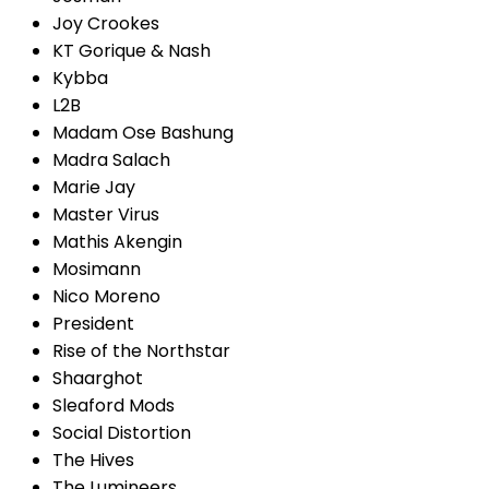
Joy Crookes
KT Gorique & Nash
Kybba
L2B
Madam Ose Bashung
Madra Salach
Marie Jay
Master Virus
Mathis Akengin
Mosimann
Nico Moreno
President
Rise of the Northstar
Shaarghot
Sleaford Mods
Social Distortion
The Hives
The Lumineers