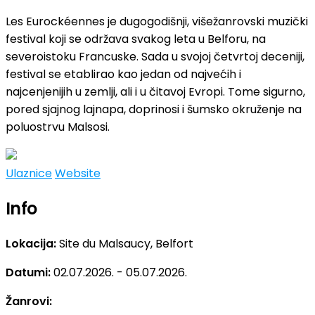
Les Eurockéennes je dugogodišnji, višežanrovski muzički
festival koji se održava svakog leta u Belforu, na
severoistoku Francuske. Sada u svojoj četvrtoj deceniji,
festival se etablirao kao jedan od najvećih i
najcenjenijih u zemlji, ali i u čitavoj Evropi. Tome sigurno,
pored sjajnog lajnapa, doprinosi i šumsko okruženje na
poluostrvu Malsosi.
Ulaznice
Website
Info
Lokacija:
Site du Malsaucy, Belfort
Datumi:
02.07.2026. - 05.07.2026.
Žanrovi: