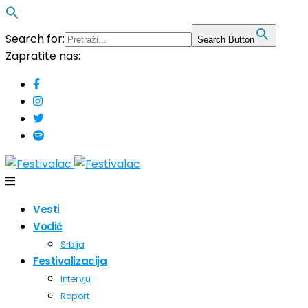
Search for:
Search Button
Zapratite nas:
Vesti
Vodič
Srbija
Festivalizacija
Intervju
Raport