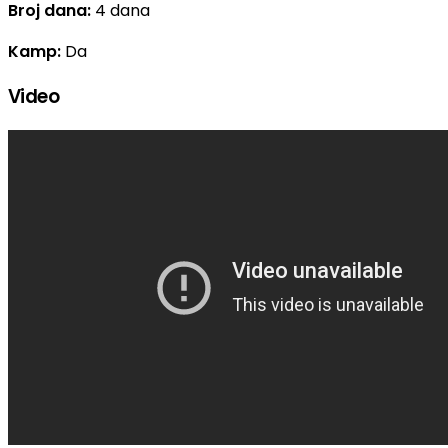
Broj dana:
4 dana
Kamp:
Da
Video