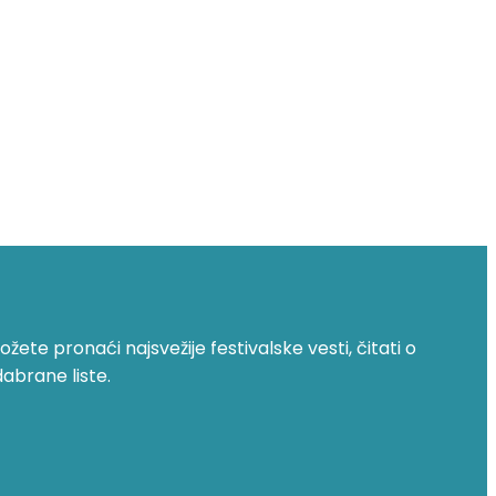
žete pronaći najsvežije festivalske vesti, čitati o
dabrane liste.