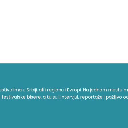
ivalima u Srbiji, ali i regionu i Evropi. Na jednom mestu mo
stivalske bisere, a tu su i intervjui, reportaže i pažljivo o