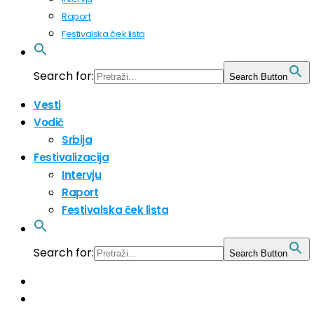
Raport
Festivalska ček lista
Search for:
Search Button
Vesti
Vodič
Srbija
Festivalizacija
Intervju
Raport
Festivalska ček lista
Search for:
Search Button