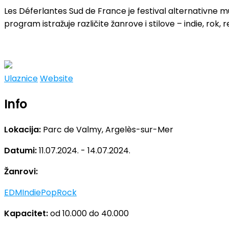
Les Déferlantes Sud de France je festival alternativne
program istražuje različite žanrove i stilove – indie, rok,
Ulaznice
Website
Info
Lokacija:
Parc de Valmy, Argelès-sur-Mer
Datumi:
11.07.2024. - 14.07.2024.
Žanrovi:
EDM
Indie
Pop
Rock
Kapacitet:
od 10.000 do 40.000