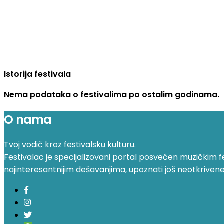
Istorija festivala
Nema podataka o festivalima po ostalim godinama.
O nama
Tvoj vodič kroz festivalsku kulturu.
Festivalac je specijalizovani portal posvećen muzičkim fest
najinteresantnijim dešavanjima, upoznati još neotkrivene fe