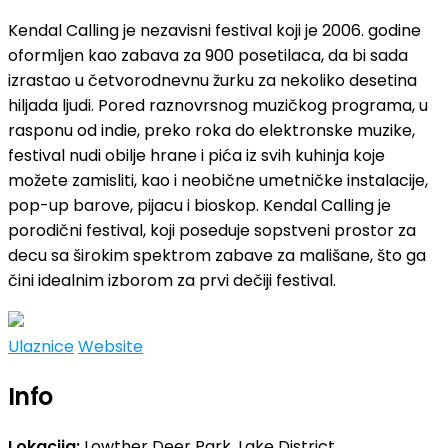
Kendal Calling je nezavisni festival koji je 2006. godine
oformljen kao zabava za 900 posetilaca, da bi sada
izrastao u četvorodnevnu žurku za nekoliko desetina
hiljada ljudi. Pored raznovrsnog muzičkog programa, u
rasponu od indie, preko roka do elektronske muzike,
festival nudi obilje hrane i pića iz svih kuhinja koje
možete zamisliti, kao i neobične umetničke instalacije,
pop-up barove, pijacu i bioskop. Kendal Calling je
porodični festival, koji poseduje sopstveni prostor za
decu sa širokim spektrom zabave za mališane, što ga
čini idealnim izborom za prvi dečiji festival.
Ulaznice
Website
Info
Lokacija:
Lowther Deer Park, Lake District