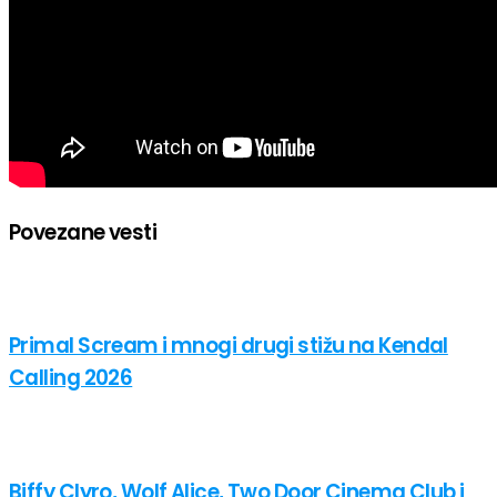
Povezane vesti
Primal Scream i mnogi drugi stižu na Kendal
Calling 2026
Biffy Clyro, Wolf Alice, Two Door Cinema Club i