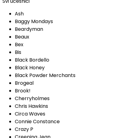
Svi učesnici
Ash
Baggy Mondays
Beardyman
Beaux
Bex
Bis
Black Bordello
Black Honey
Black Powder Merchants
Brogeal
Brook!
Cherryholmes
Chris Hawkins
Circa Waves
Connie Constance
Crazy P
Creeping Jean