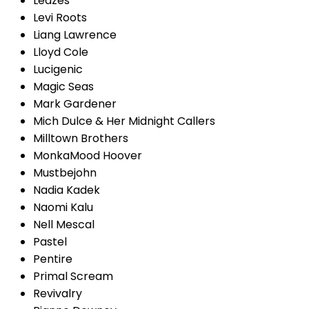
Leazes
Levi Roots
Liang Lawrence
Lloyd Cole
Lucigenic
Magic Seas
Mark Gardener
Mich Dulce & Her Midnight Callers
Milltown Brothers
MonkaMood Hoover
Mustbejohn
Nadia Kadek
Naomi Kalu
Nell Mescal
Pastel
Pentire
Primal Scream
Revivalry