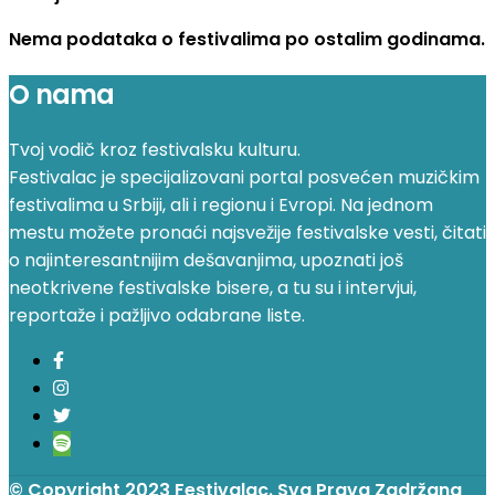
Nema podataka o festivalima po ostalim godinama.
O nama
Tvoj vodič kroz festivalsku kulturu.
Festivalac je specijalizovani portal posvećen muzičkim
festivalima u Srbiji, ali i regionu i Evropi. Na jednom
mestu možete pronaći najsvežije festivalske vesti, čitati
o najinteresantnijim dešavanjima, upoznati još
neotkrivene festivalske bisere, a tu su i intervjui,
reportaže i pažljivo odabrane liste.
© Copyright 2023 Festivalac. Sva Prava Zadržana