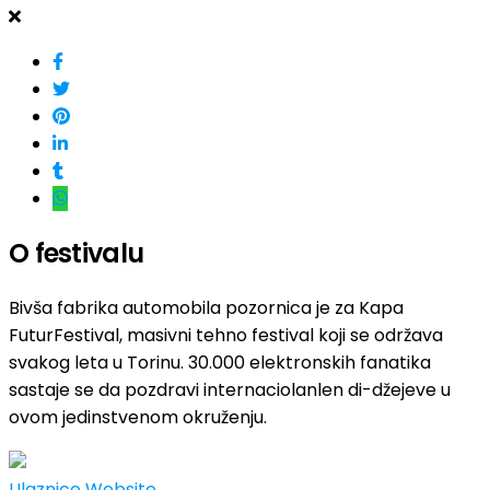
O festivalu
Bivša fabrika automobila pozornica je za Kapa
FuturFestival, masivni tehno festival koji se održava
svakog leta u Torinu. 30.000 elektronskih fanatika
sastaje se da pozdravi internaciolanlen di-džejeve u
ovom jedinstvenom okruženju.
Ulaznice
Website