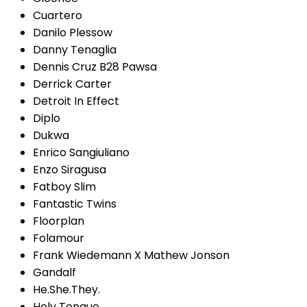
Cuartero
Danilo Plessow
Danny Tenaglia
Dennis Cruz B28 Pawsa
Derrick Carter
Detroit In Effect
Diplo
Dukwa
Enrico Sangiuliano
Enzo Siragusa
Fatboy Slim
Fantastic Twins
Floorplan
Folamour
Frank Wiedemann X Mathew Jonson
Gandalf
He.She.They.
Holy Tongue