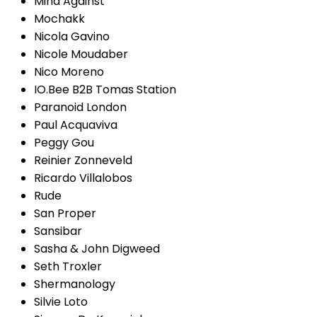
Mind Against
Mochakk
Nicola Gavino
Nicole Moudaber
Nico Moreno
IO.Bee B2B Tomas Station
Paranoid London
Paul Acquaviva
Peggy Gou
Reinier Zonneveld
Ricardo Villalobos
Rude
San Proper
Sansibar
Sasha & John Digweed
Seth Troxler
Shermanology
Silvie Loto