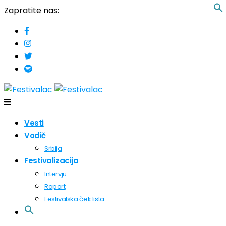
Zapratite nas:
Vesti
Vodič
Srbija
Festivalizacija
Intervju
Raport
Festivalska ček lista