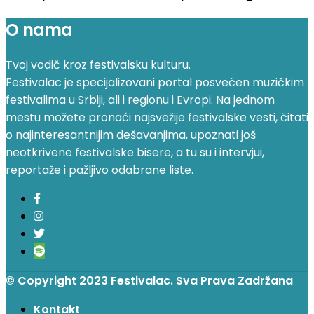
O nama
Tvoj vodič kroz festivalsku kulturu.
Festivalac je specijalizovani portal posvećen muzičkim
festivalima u Srbiji, ali i regionu i Evropi. Na jednom
mestu možete pronaći najsvežije festivalske vesti, čitati
o najinteresantnijim dešavanjima, upoznati još
neotkrivene festivalske bisere, a tu su i intervjui,
reportaže i pažljivo odabrane liste.
© Copyright 2023 Festivalac. Sva Prava Zadržana
Kontakt