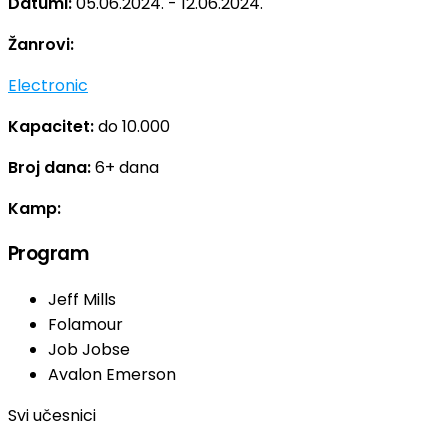
Datumi:
05.06.2024. - 12.06.2024.
Žanrovi:
Electronic
Kapacitet:
do 10.000
Broj dana:
6+ dana
Kamp:
Program
Jeff Mills
Folamour
Job Jobse
Avalon Emerson
Svi učesnici