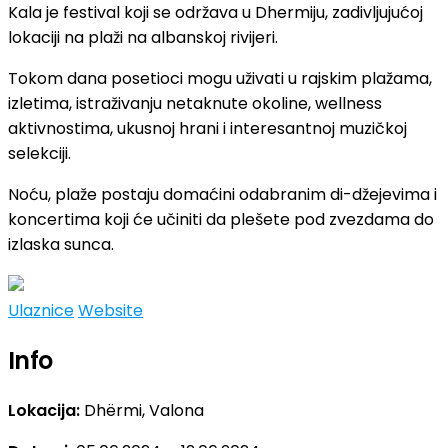
Kala je festival koji se održava u Dhermiju, zadivljujućoj
lokaciji na plaži na albanskoj rivijeri.
​Tokom dana posetioci mogu uživati u rajskim plažama,
izletima, istraživanju netaknute okoline, wellness
aktivnostima, ukusnoj hrani i interesantnoj muzičkoj
selekciji.
Noću, plaže postaju domaćini odabranim di-džejevima i
koncertima koji će učiniti da plešete pod zvezdama do
izlaska sunca.
Ulaznice
Website
Info
Lokacija:
Dhërmi, Valona