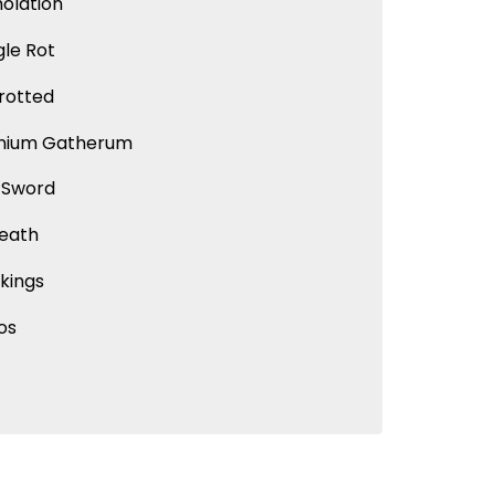
olation
le Rot
rotted
ium Gatherum
 Sword
eath
kings
os