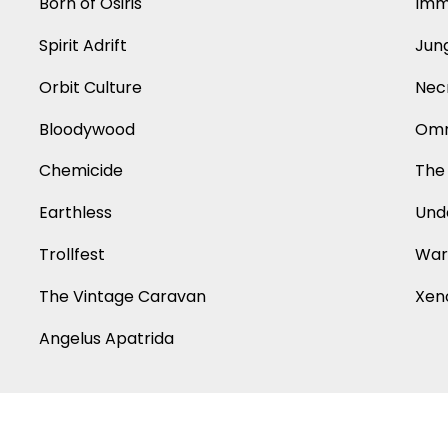
Born of Osiris
Imm
Spirit Adrift
Jung
Orbit Culture
Nec
Bloodywood
Omn
Chemicide
The
Earthless
Und
Trollfest
War
The Vintage Caravan
Xen
Angelus Apatrida