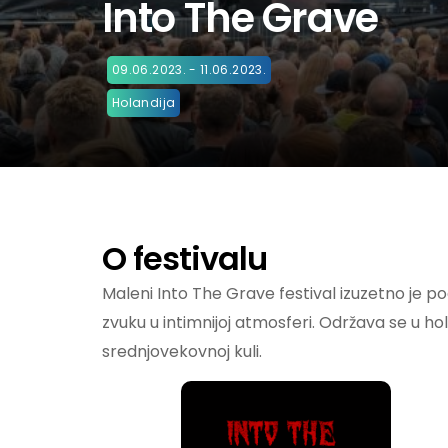
Into The Grave
09.06.2023. - 11.06.2023.
Holandija
O festivalu
Maleni Into The Grave festival izuzetno je p
zvuku u intimnijoj atmosferi. Održava se u 
srednjovekovnoj kuli.