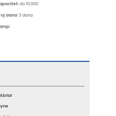
apacitet:
do 10.000
roj dana:
3 dana
amp:
kbriar
yne