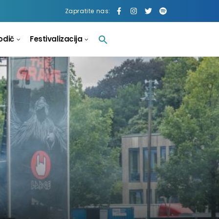
Zapratite nas:
odič
Festivalizacija