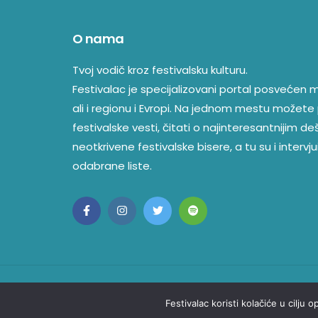
O nama
Tvoj vodič kroz festivalsku kulturu.
Festivalac je specijalizovani portal posvećen mu
ali i regionu i Evropi. Na jednom mestu možete 
festivalske vesti, čitati o najinteresantnijim d
neotkrivene festivalske bisere, a tu su i intervjui
odabrane liste.
© Copyright 2023 Festivalac. Sva Prava Zadržana
Festivalac koristi kolačiće u cilju 