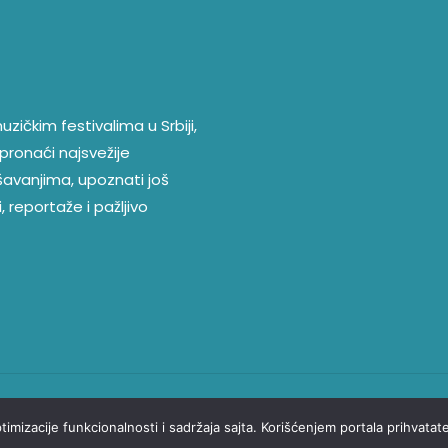
zičkim festivalima u Srbiji,
pronaći najsvežije
ešavanjima, upoznati još
, reportaže i pažljivo
optimizacije funkcionalnosti i sadržaja sajta. Korišćenjem portala prihvata