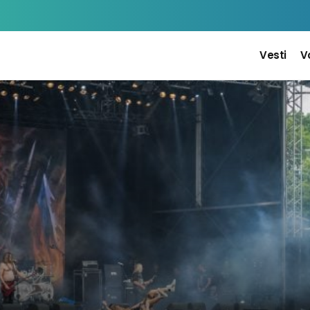
Vesti
V