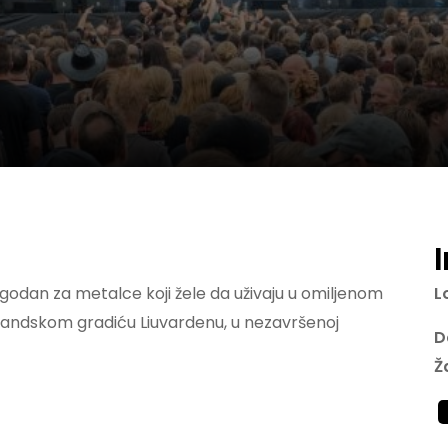
ogodan za metalce koji žele da uživaju u omiljenom
L
holandskom gradiću Liuvardenu, u nezavršenoj
D
Ž