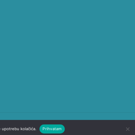
Kontakt
O nama
Politika privatnosti
te upotrebu kolačića.
Prihvatam