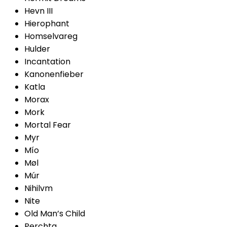
Hevn III
Hierophant
Homselvareg
Hulder
Incantation
Kanonenfieber
Katla
Morax
Mork
Mortal Fear
Myr
Mío
Møl
Múr
Nihilvm
Nite
Old Man’s Child
Perchta