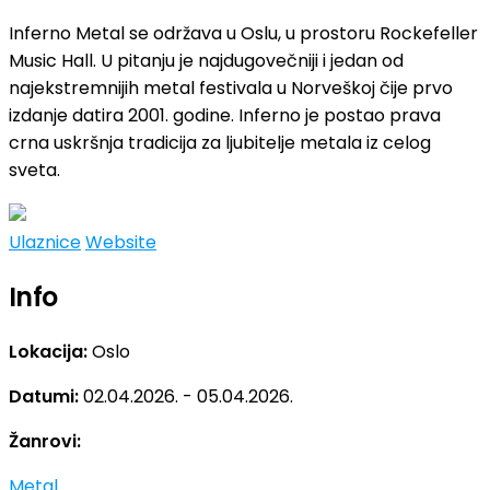
Inferno Metal se održava u Oslu, u prostoru Rockefeller
Music Hall. U pitanju je najdugovečniji i jedan od
najekstremnijih metal festivala u Norveškoj čije prvo
izdanje datira 2001. godine. Inferno je postao prava
crna uskršnja tradicija za ljubitelje metala iz celog
sveta.
Ulaznice
Website
Info
Lokacija:
Oslo
Datumi:
02.04.2026. - 05.04.2026.
Žanrovi:
Metal