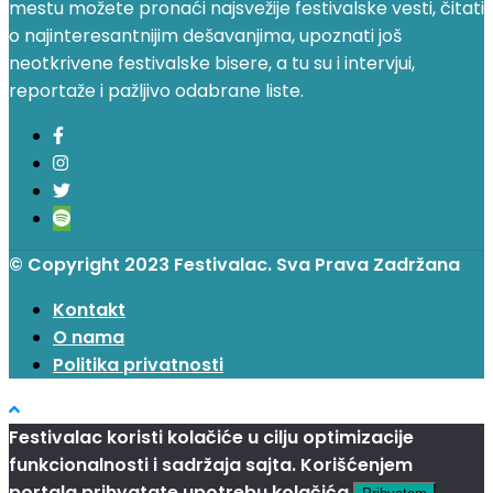
mestu možete pronaći najsvežije festivalske vesti, čitati
o najinteresantnijim dešavanjima, upoznati još
neotkrivene festivalske bisere, a tu su i intervjui,
reportaže i pažljivo odabrane liste.
© Copyright 2023 Festivalac. Sva Prava Zadržana
Kontakt
O nama
Politika privatnosti
Festivalac koristi kolačiće u cilju optimizacije
funkcionalnosti i sadržaja sajta. Korišćenjem
portala prihvatate upotrebu kolačića.