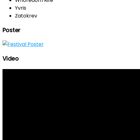
Whoredom Rife
Yvris
Zatokrev
Poster
Video