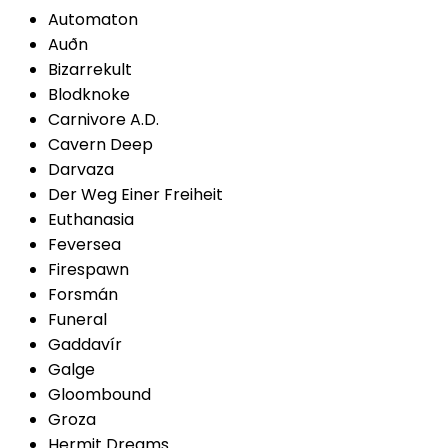
Automaton
Auðn
Bizarrekult
Blodknoke
Carnivore A.D.
Cavern Deep
Darvaza
Der Weg Einer Freiheit
Euthanasia
Feversea
Firespawn
Forsmán
Funeral
Gaddavír
Galge
Gloombound
Groza
Hermit Dreams