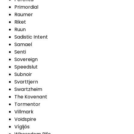
Primordial
Raumer
Riket
Ruun
Sadistic Intent
Samael
Senti
Sovereign
Speedslut
Subnoir
Svarttjern
Swartzheim
The Kovenant
Tormentor
Villmark
Voidspire
Vígljós