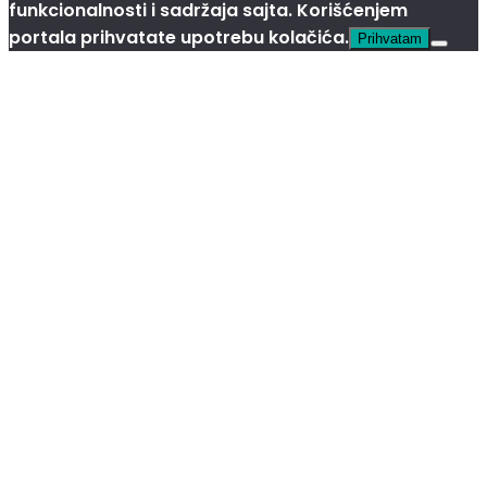
funkcionalnosti i sadržaja sajta. Korišćenjem
portala prihvatate upotrebu kolačića.
Prihvatam