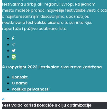
festivalima u Srbiji, ali i regionu i Evropi. Na jednom
mestu možete pronaći najsvežije festivalske vesti, čitati
o najinteresantnijim dešavanjima, upoznati još
neotkrivene festivalske bisere, a tu su i intervjui,
reportaže i pažljivo odabrane liste.
© Copyright 2023 Festivalac. Sva Prava Zadržana
Kontakt
O nama
Politika privatnosti
Festivalac koristi kolačiće u cilju optimizacije