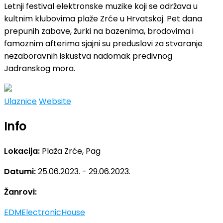
Letnji festival elektronske muzike koji se održava u
kultnim klubovima plaže Zrće u Hrvatskoj. Pet dana
prepunih zabave, žurki na bazenima, brodovima i
famoznim afterima sjajni su preduslovi za stvaranje
nezaboravnih iskustva nadomak predivnog
Jadranskog mora.
Ulaznice
Website
Info
Lokacija:
Plaža Zrće, Pag
Datumi:
25.06.2023. - 29.06.2023.
Žanrovi:
EDM
Electronic
House