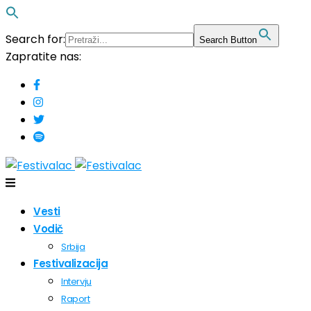
Search for:
Search Button
Zapratite nas:
Vesti
Vodič
Srbija
Festivalizacija
Intervju
Raport