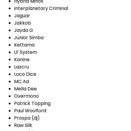
Hybrid Minos
Interplanetary Criminal
Jaguar
Jakkob
Jayda G
Junior Simba
Kettama
LF System
Kanine
Lazcru
Loco Dice
MC Ad
Mella Dee
Overmono
Patrick Topping
Paul Woolford
Prospa (dj)
Raw Silk