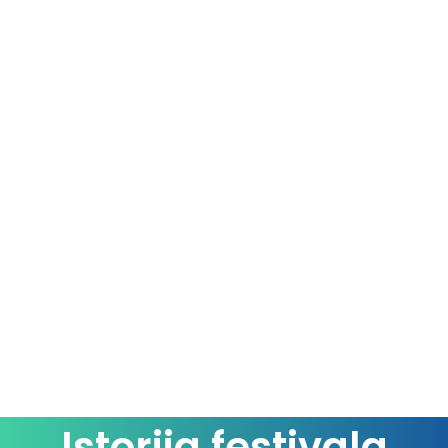
L’impératrice
Lo & Leduc
Lola Marsh
Müslüm
Nativ
Nina Chuba
Nora En Pure
Pilar Vega
Pongo
Phoenix
Róisín Murphy
Rema
Sampa The Great
Sensu
Soft Loft
Swiss Jazz Orchestra feat. Baze, Jaël, Seven,
Tashan, Luca Hänni
Steiner & Madlaina
Istorija festivala
Tashan