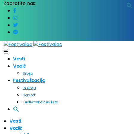
Zapratite nas:
Vesti
Vodič
Srbija
Festivalizacija
Intervju
Raport
Festivalska ček lista
Vesti
Vodič