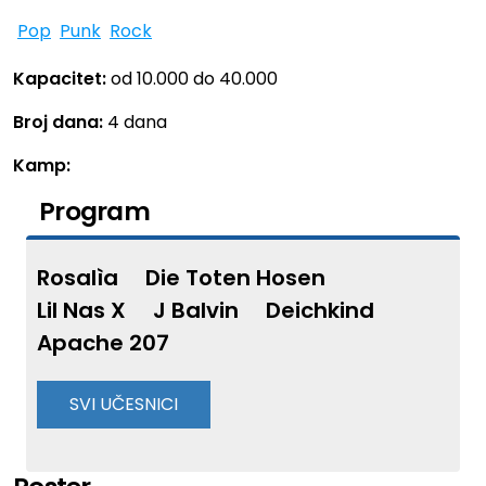
Pop
Punk
Rock
Kapacitet:
od 10.000 do 40.000
Broj dana:
4 dana
Kamp:
Program
Rosalìa
Die Toten Hosen
Lil Nas X
J Balvin
Deichkind
Apache 207
SVI UČESNICI
Angèle
Alewya