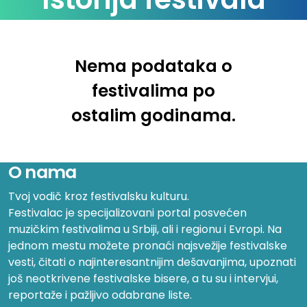
Tom Odell
The Snuts
Tinlicker
Tommy Vercetti & Dezmond Dez
Nema podataka o
Troubas Kater
festivalima po
Veronica Fusaro
Zian
ostalim godinama.
O nama
Tvoj vodič kroz festivalsku kulturu.
Festivalac je specijalizovani portal posvećen
muzičkim festivalima u Srbiji, ali i regionu i Evropi. Na
jednom mestu možete pronaći najsvežije festivalske
vesti, čitati o najinteresantnijim dešavanjima, upoznati
još neotkrivene festivalske bisere, a tu su i intervjui,
reportaže i pažljivo odabrane liste.