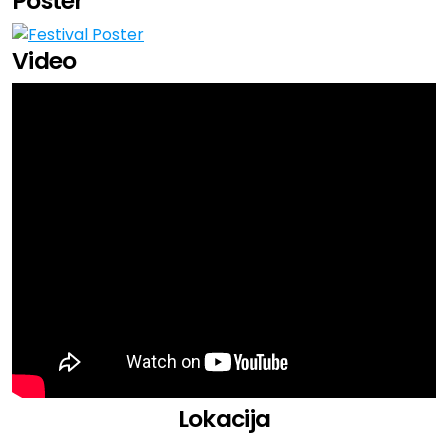
Poster
Badmómzjay
Batbait
Video
Beatsteaks
BHz
Birdman Jäggi
Caribou
Cari Cari
Cobee
Dana
Emotional Oranges
Evelinn Trouble
Fettes Brot
Genesis Owusu
Hatepop
Hecht
Jacob Banks
Jeremias
Lokacija
Leoniden