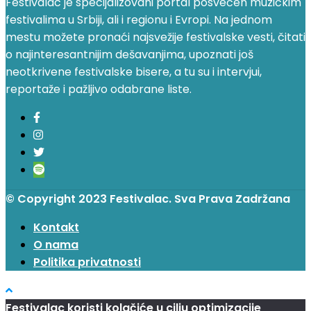
Festivalac je specijalizovani portal posvećen muzičkim
festivalima u Srbiji, ali i regionu i Evropi. Na jednom
mestu možete pronaći najsvežije festivalske vesti, čitati
o najinteresantnijim dešavanjima, upoznati još
neotkrivene festivalske bisere, a tu su i intervjui,
reportaže i pažljivo odabrane liste.
© Copyright 2023 Festivalac. Sva Prava Zadržana
Kontakt
O nama
Politika privatnosti
Festivalac koristi kolačiće u cilju optimizacije