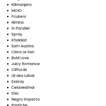
Kilimanjaro
MOIO
Fcukers
Nimino
In Parallel
Spray
Khakikid
Sam Austins
Clara Le San
Bold Love
Juicy Romance
Cliffords
LB aka Labat
Essiray
Celaviedmai
Shiv
Negro Impacto
Pastiche