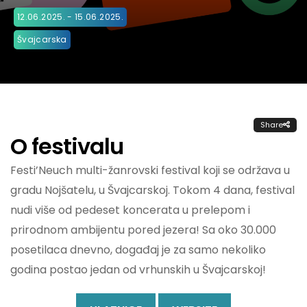
12.06.2025. - 15.06.2025.
Švajcarska
Share
O festivalu
Festi’Neuch multi-žanrovski festival koji se održava u
gradu Nojšatelu, u Švajcarskoj. Tokom 4 dana, festival
nudi više od pedeset koncerata u prelepom i
prirodnom ambijentu pored jezera! Sa oko 30.000
posetilaca dnevno, događaj je za samo nekoliko
godina postao jedan od vrhunskih u Švajcarskoj!