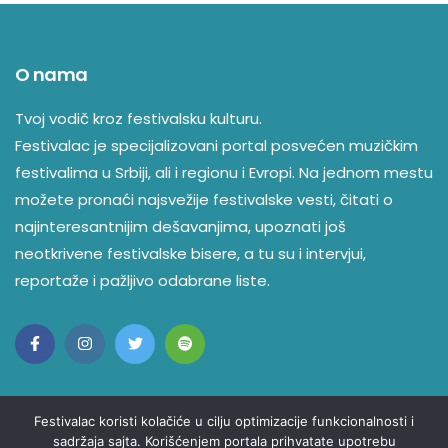
O nama
Tvoj vodič kroz festivalsku kulturu.
Festivalac je specijalizovani portal posvećen muzičkim
festivalima u Srbiji, ali i regionu i Evropi. Na jednom mestu
možete pronaći najsvežije festivalske vesti, čitati o
najinteresantnijim dešavanjima, upoznati još
neotkrivene festivalske bisere, a tu su i intervjui,
reportaže i pažljivo odabrane liste.
Festivalac koristi kolačiće u cilju optimizacije funkcionalnosti i
sadržaja sajta. Korišćenjem portala prihvatate upotrebu