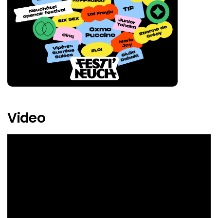
Hoshi
Isaac Delusion
Isia
Joya Marleen
Julien Doré
Junior Tshaka
Video
Kompromat
La Yegros
Lucky Love
Marie Jay
Maureen