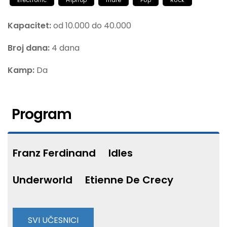
Electronic
Hiphop
Indie
Pop
Rock
Kapacitet:
od 10.000 do 40.000
Broj dana:
4 dana
Kamp:
Da
Program
Franz Ferdinand
Idles
Underworld
Etienne De Crecy
SVI UČESNICI