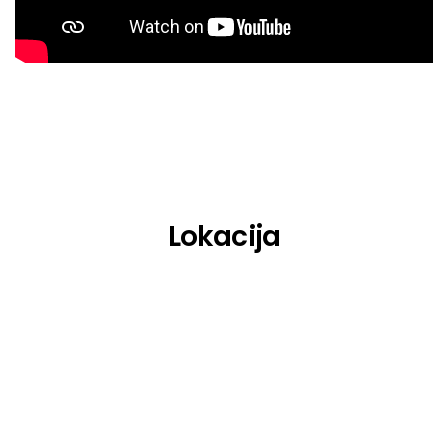
MC Solaar
Oxmo Puccino
Philippe Katerine
Rilès
Sami Galbi
Six Sex
Lokacija
Solann
TIF
Tif
Uzi Freyja
Vipères Sucrées Salées