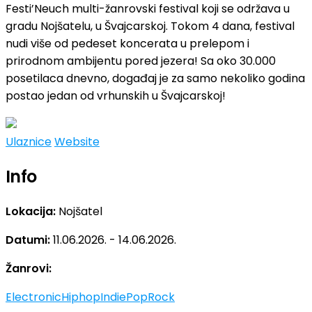
Festi’Neuch multi-žanrovski festival koji se održava u
gradu Nojšatelu, u Švajcarskoj. Tokom 4 dana, festival
nudi više od pedeset koncerata u prelepom i
prirodnom ambijentu pored jezera! Sa oko 30.000
posetilaca dnevno, događaj je za samo nekoliko godina
postao jedan od vrhunskih u Švajcarskoj!
Ulaznice
Website
Info
Lokacija:
Nojšatel
Datumi:
11.06.2026. - 14.06.2026.
Žanrovi:
Electronic
Hiphop
Indie
Pop
Rock