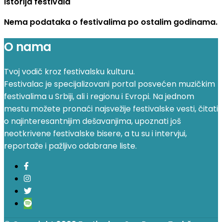
Istorija festivala
Nema podataka o festivalima po ostalim godinama.
O nama
Tvoj vodič kroz festivalsku kulturu.
Festivalac je specijalizovani portal posvećen muzičkim
festivalima u Srbiji, ali i regionu i Evropi. Na jednom
mestu možete pronaći najsvežije festivalske vesti, čitati
o najinteresantnijim dešavanjima, upoznati još
neotkrivene festivalske bisere, a tu su i intervjui,
reportaže i pažljivo odabrane liste.