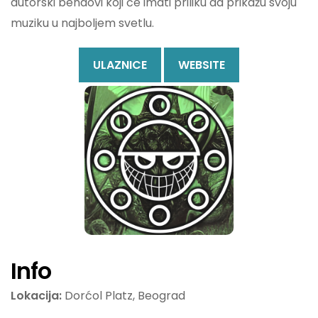
autorski bendovi koji će imati priliku da prikažu svoju
muziku u najboljem svetlu.
ULAZNICE
WEBSITE
Info
Lokacija:
Dorćol Platz, Beograd