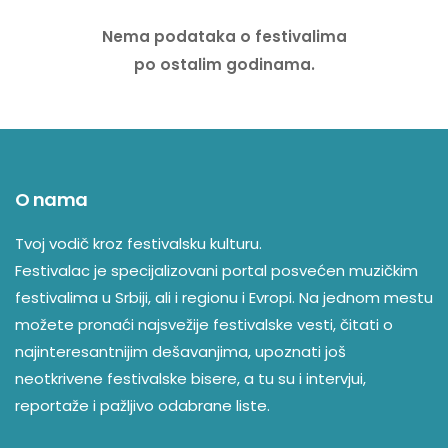
Nema podataka o festivalima
po ostalim godinama.
O nama
Tvoj vodič kroz festivalsku kulturu.
Festivalac je specijalizovani portal posvećen muzičkim
festivalima u Srbiji, ali i regionu i Evropi. Na jednom mestu
možete pronaći najsvežije festivalske vesti, čitati o
najinteresantnijim dešavanjima, upoznati još
neotkrivene festivalske bisere, a tu su i intervjui,
reportaže i pažljivo odabrane liste.