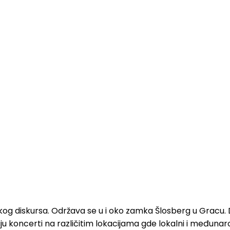
čkog diskursa. Održava se u i oko zamka Šlosberg u Gracu.
ju koncerti na različitim lokacijama gde lokalni i međunar