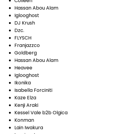
Colleen
Hassan Abou Alam
Iglooghost
DJ Krush
Dzc.
FLYSCH
Franjazzco
Goldberg
Hassan Abou Alam
Heavee
Iglooghost
Ikonika
Isabella Forciniti
Kaze Elza
Kenji Araki
Kessel Vale b2b Olgica
Konman
Lain Iwakura