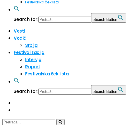
Festivalska ček lista
Search for:
Search Button
Vesti
Vodič
Srbija
Festivalizacija
Intervju
Raport
Festivalska ček lista
Search for:
Search Button