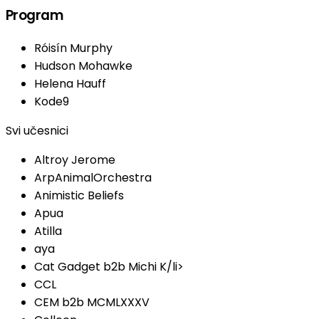
Program
Róisín Murphy
Hudson Mohawke
Helena Hauff
Kode9
Svi učesnici
Altroy Jerome
ArpAnimalOrchestra
Animistic Beliefs
Apua
Atilla
aya
Cat Gadget b2b Michi K/li>
CCL
CEM b2b MCMLXXXV