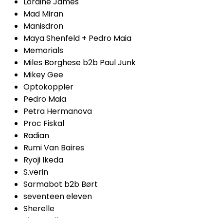
Loraine James
Mad Miran
Manisdron
Maya Shenfeld + Pedro Maia
Memorials
Miles Borghese b2b Paul Junk
Mikey Gee
Optokoppler
Pedro Maia
Petra Hermanova
Proc Fiskal
Radian
Rumi Van Baires
Ryoji Ikeda
S.verin
Sarmabot b2b Børt
seventeen eleven
Sherelle