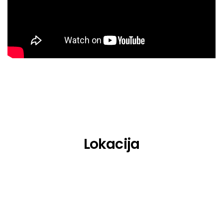
Luca-Dante Spadafora
Nooon
Oskar Med K
Outlines
PA69
Paul Elstak
Ragemode
Lokacija
Rooler
Sickmode
Swimming Paul
The Saints