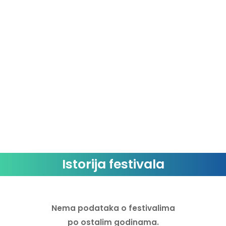
TNT
Toby Romeo
Unicorn on K
Vicky
Istorija festivala
Nema podataka o festivalima
po ostalim godinama.