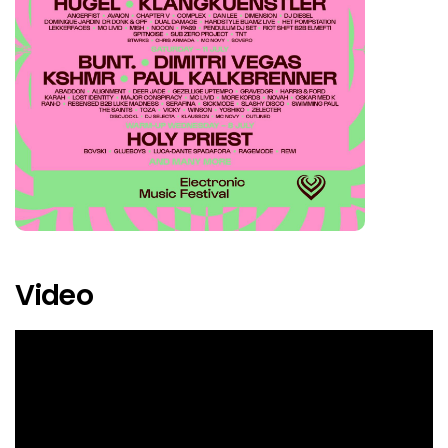
Ely Oaks
Fantasm
Gravedigr
Harris & Ford
Holy Priest
Hugel
Klangkuenstler
Video
Krachschoppen
KSHMR
Levi
Lost Identity