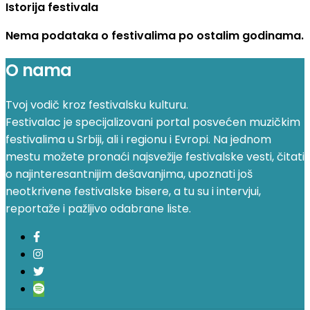
Istorija festivala
Nema podataka o festivalima po ostalim godinama.
O nama
Tvoj vodič kroz festivalsku kulturu.
Festivalac je specijalizovani portal posvećen muzičkim
festivalima u Srbiji, ali i regionu i Evropi. Na jednom
mestu možete pronaći najsvežije festivalske vesti, čitati
o najinteresantnijim dešavanjima, upoznati još
neotkrivene festivalske bisere, a tu su i intervjui,
reportaže i pažljivo odabrane liste.