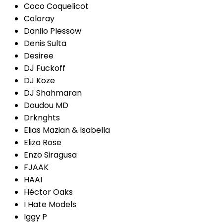
Coco Coquelicot
Coloray
Danilo Plessow
Denis Sulta
Desiree
DJ Fuckoff
DJ Koze
DJ Shahmaran
Doudou MD
Drknghts
Elias Mazian & Isabella
Eliza Rose
Enzo Siragusa
FJAAK
HAAI
Héctor Oaks
I Hate Models
Iggy P