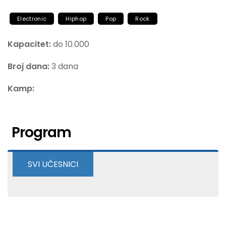
Electronic
Hiphop
Pop
Rock
Kapacitet:
do 10.000
Broj dana:
3 dana
Kamp:
Program
SVI UČESNICI
Morcheeba
Laibach