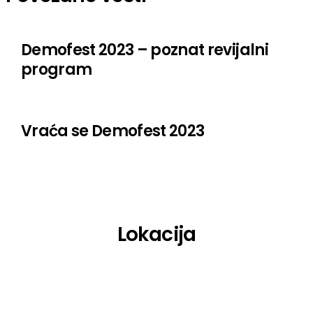
Koikoi
Sunshine
Demofest 2023 – poznat revijalni
program
Stereo Banana
Macha Ravel
Vraća se Demofest 2023
Sajsi MC
tam
Hiljson Mandela
Spejs Noksi & Kene Beri
Lokacija
Nihil
30zona
Đorđe