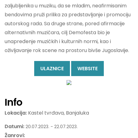
zaljubljenika u muziku, da se mladim, neafirmisanim
bendovima pruži prilika za predstavljanje i promociju
autorskog rada. Sa druge strane, pored afirmacije
alternativnih muzičara, cilj Demofesta bio je
unapređenje muzičkih i kulturnih normi, kao i
oživljavanje rok scene na prostoru bivše Jugoslavije.
ULAZNICE
WEBSITE
Info
Lokacija:
Kastel tvrđava, Banjaluka
Datumi:
20.07.2023. - 22.07.2023.
Žanrovi: