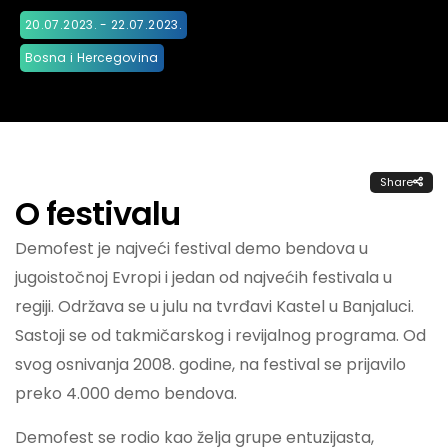
20.07.2023. - 22.07.2023.
Bosna i Hercegovina
Share
O festivalu
Demofest je najveći festival demo bendova u
jugoistočnoj Evropi i jedan od najvećih festivala u
regiji. Održava se u julu na tvrđavi Kastel u Banjaluci.
Sastoji se od takmičarskog i revijalnog programa. Od
svog osnivanja 2008. godine, na festival se prijavilo
preko 4.000 demo bendova.
Demofest se rodio kao želja grupe entuzijasta,