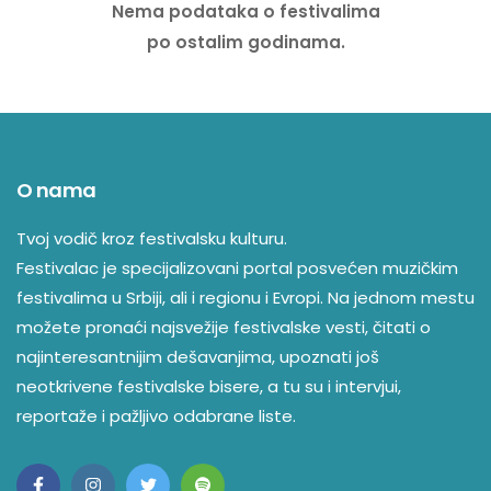
Nema podataka o festivalima
po ostalim godinama.
O nama
Tvoj vodič kroz festivalsku kulturu.
Festivalac je specijalizovani portal posvećen muzičkim
festivalima u Srbiji, ali i regionu i Evropi. Na jednom mestu
možete pronaći najsvežije festivalske vesti, čitati o
najinteresantnijim dešavanjima, upoznati još
neotkrivene festivalske bisere, a tu su i intervjui,
reportaže i pažljivo odabrane liste.