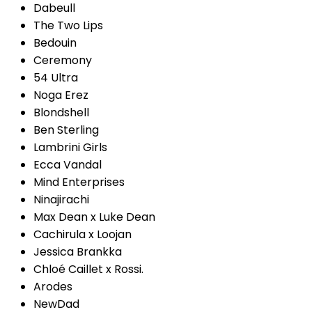
Dabeull
The Two Lips
Bedouin
Ceremony
54 Ultra
Noga Erez
Blondshell
Ben Sterling
Lambrini Girls
Ecca Vandal
Mind Enterprises
Ninajirachi
Max Dean x Luke Dean
Cachirula x Loojan
Jessica Brankka
Chloé Caillet x Rossi.
Arodes
NewDad