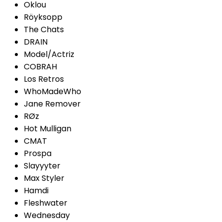
Oklou
Röyksopp
The Chats
DRAIN
Model/Actriz
COBRAH
Los Retros
WhoMadeWho
Jane Remover
RØz
Hot Mulligan
CMAT
Prospa
Slayyyter
Max Styler
Hamdi
Fleshwater
Wednesday