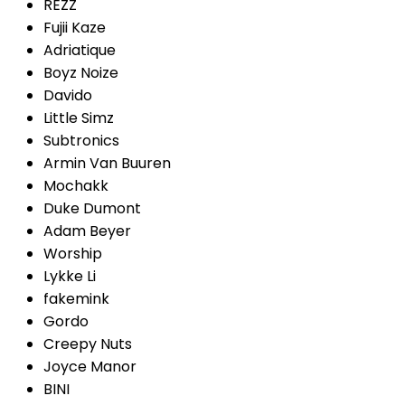
REZZ
Fujii Kaze
Adriatique
Boyz Noize
Davido
Little Simz
Subtronics
Armin Van Buuren
Mochakk
Duke Dumont
Adam Beyer
Worship
Lykke Li
fakemink
Gordo
Creepy Nuts
Joyce Manor
BINI