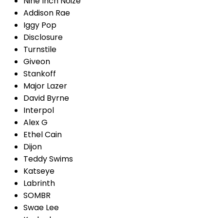
Nine Inch Noize
Addison Rae
Iggy Pop
Disclosure
Turnstile
Giveon
Stankoff
Major Lazer
David Byrne
Interpol
Alex G
Ethel Cain
Dijon
Teddy Swims
Katseye
Labrinth
SOMBR
Swae Lee