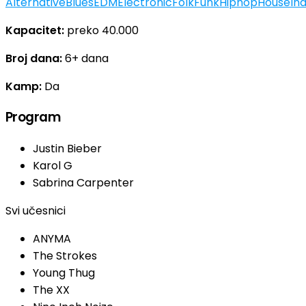
Alternative
Blues
EDM
Electronic
Folk
Funk
Hiphop
House
Ind
Kapacitet:
preko 40.000
Broj dana:
6+ dana
Kamp:
Da
Program
Justin Bieber
Karol G
Sabrina Carpenter
Svi učesnici
ANYMA
The Strokes
Young Thug
The XX