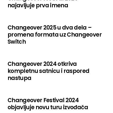
LELEE
najavljuje prva imena
Sunfear
Suplexx
Changeover 2025 u dva dela –
promena formata uz Changeover
Tadi
Switch
Kir
Laptop Ensemble Novi Sad
Changeover 2024 otkriva
CVAT
kompletnu satnicu i raspored
nastupa
Zagovor
Korka
Zubi
Changeover Festival 2024
objavljuje novu turu izvođača
Nadja