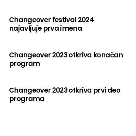
Crvi
Changeover festival 2024
Bel Tempo
najavljuje prva imena
Vikowski
Ognebesgur
Changeover 2023 otkriva konačan
Warrego Valles
program
Muzika iz Unutrašnjosti
Swiss Disease
Changeover 2023 otkriva prvi deo
Tužan dečak kavr
programa
Chambre des sourds
MENK
Meklur