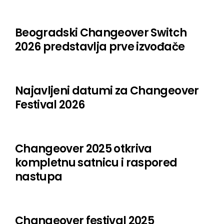
ХАЈКА
Tasos Stamou
Beogradski Changeover Switch
DRUUGG
2026 predstavlja prve izvođače
Vukašin Đelić Group
Warlock Corpse
Najavljeni datumi za Changeover
Festival 2026
Rosa Vertov
A Sul
Changeover 2025 otkriva
Tuys
kompletnu satnicu i raspored
VIZ
nastupa
Cantenac Dagar
Barish
Changeover festival 2025