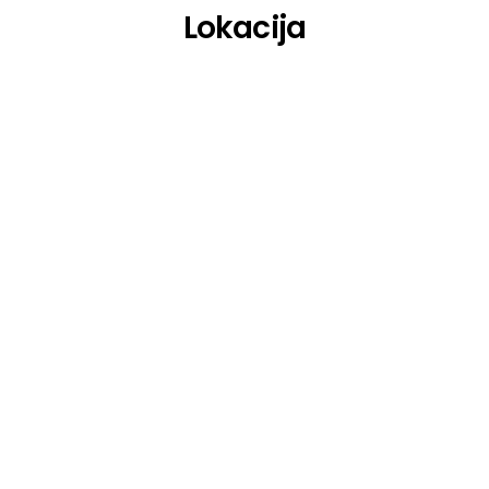
Lokacija
PLEUREREME
Milibri
Samalas
Holy Palms
Razmotchiki Katushek
Pogon
Ab:re
LOWFLOOR
Bortnique
Speech Disorder