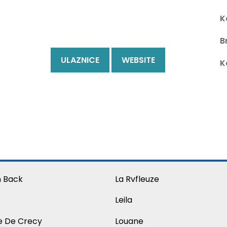
K
B
ULAZNICE
WEBSITE
K
 Back
La Rvfleuze
Leila
e De Crecy
Louane