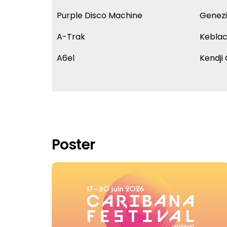
Purple Disco Machine
Genez
A-Trak
Kebla
A6el
Kendji 
Poster