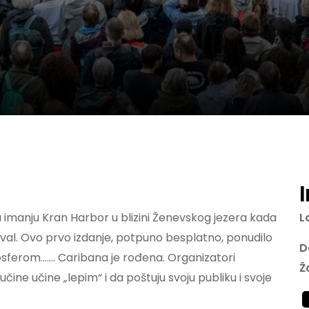
a imanju Kran Harbor u blizini Ženevskog jezera kada
L
stival. Ovo prvo izdanje, potpuno besplatno, ponudilo
D
sferom……. Caribana je rođena. Organizatori
Ž
 učine učine „lepim“ i da poštuju svoju publiku i svoje