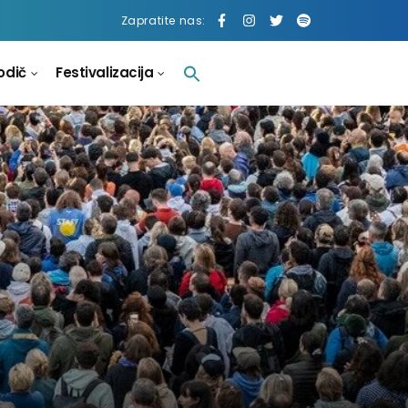
Zapratite nas:
odič
Festivalizacija