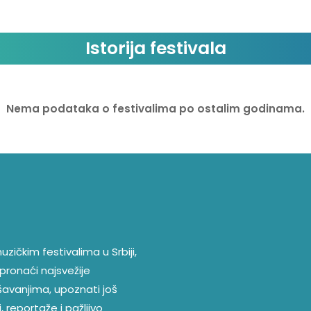
Istorija festivala
Nema podataka o festivalima po ostalim godinama.
zičkim festivalima u Srbiji,
pronaći najsvežije
ešavanjima, upoznati još
, reportaže i pažljivo