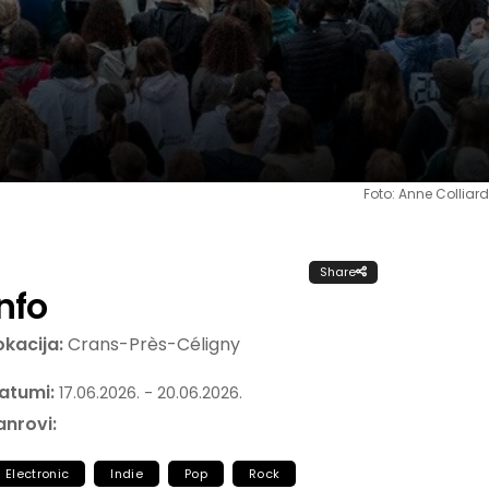
Foto: Anne Colliard
Share
Info
okacija:
Crans-Près-Céligny
atumi:
17.06.2026. - 20.06.2026.
anrovi:
Electronic
Indie
Pop
Rock