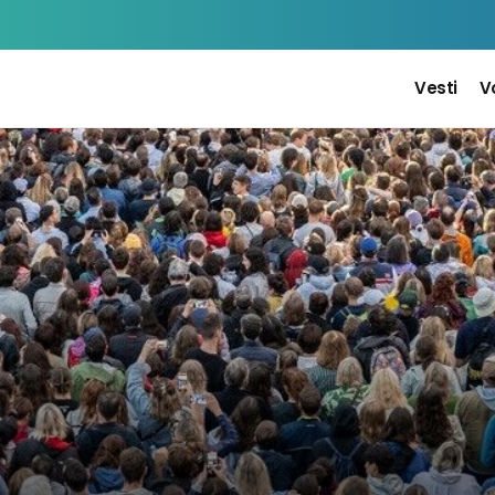
Vesti
V