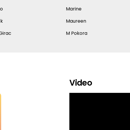
io
Marine
ck
Maureen
Girac
M Pokora
Video