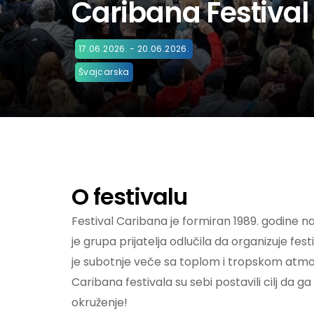
Caribana Festival
17.06.2026. - 20.06.2026.
Švajcarska
O festivalu
Festival Caribana je formiran 1989. godine n
je grupa prijatelja odlučila da organizuje fe
je subotnje veče sa toplom i tropskom atmo
Caribana festivala su sebi postavili cilj da ga
okruženje!