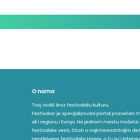
O nama
Tvoj vodič kroz festivalsku kulturu.
Festivalac je specijalizovani portal posvećen mu
ali i regionu i Evropi. Na jednom mestu možete 
festivalske vesti, čitati o najinteresantnijim d
neotkrivene festivalske bisere, a tu su i intervjui