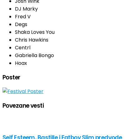
Josh Wink
DJ Marky
Fred V
Degs
Shaka Loves You
Chris Hawkins
Centrl
Gabriella Bongo
Hoax
Poster
Povezane vesti
Self Esteem, Bastille i Fatboy Slim predvode