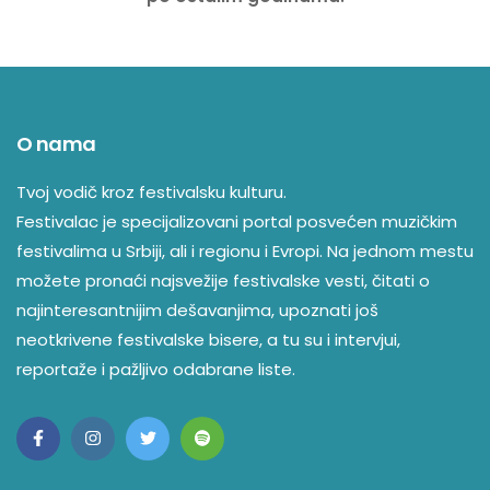
O nama
Tvoj vodič kroz festivalsku kulturu.
Festivalac je specijalizovani portal posvećen muzičkim
festivalima u Srbiji, ali i regionu i Evropi. Na jednom mestu
možete pronaći najsvežije festivalske vesti, čitati o
najinteresantnijim dešavanjima, upoznati još
neotkrivene festivalske bisere, a tu su i intervjui,
reportaže i pažljivo odabrane liste.