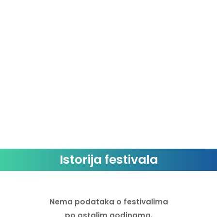
Istorija festivala
Nema podataka o festivalima
po ostalim godinama.