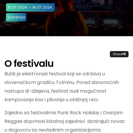
10.07.2024. - 14.07.2024.
Slovenija
Share
O festivalu
Butik je elektronski festival koji se održava u
slovenačkom gradiću Tolminu. Pored danonoćnih
nastupa di-džejeva, festival nudi mogućnost
kampovanja kao i plivanja u obližnjoj reci.
Zajedno sa festivalima Punk Rock Holiday i Overjam
Reggae doprinosi lokalnoj zajednici donirajući novac
u dogovoru sa nevladinim organizacijama.