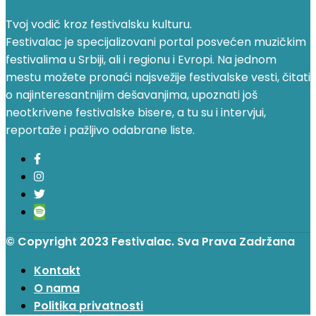
Tvoj vodič kroz festivalsku kulturu.
Festivalac je specijalizovani portal posvećen muzičkim
festivalima u Srbiji, ali i regionu i Evropi. Na jednom
mestu možete pronaći najsvežije festivalske vesti, čitati
o najinteresantnijim dešavanjima, upoznati još
neotkrivene festivalske bisere, a tu su i intervjui,
reportaže i pažljivo odabrane liste.
© Copyright 2023 Festivalac. Sva Prava Zadržana
Kontakt
O nama
Politika privatnosti