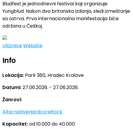
Bludfest je jednodnevni festival koji organizuje
Yungblud. Nakon dva britanska izdanja, sledi izmeštanje
sa ostrva. Prva internacionalna manifestacija biće
održana u Češkoj.
Ulaznice
Website
Info
Lokacija:
Park 360, Hradec Kralove
Datumi:
27.06.2026. - 27.06.2026.
Žanrovi:
Alternative
Hardcore
Rock
Kapacitet:
od 10.000 do 40.000