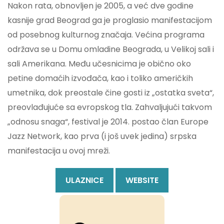
Nakon rata, obnovljen je 2005, a već dve godine
kasnije grad Beograd ga je proglasio manifestacijom
od posebnog kulturnog značaja. Većina programa
održava se u Domu omladine Beograda, u Velikoj sali i
sali Amerikana. Među učesnicima je obično oko
petine domaćih izvođača, kao i toliko američkih
umetnika, dok preostale čine gosti iz „ostatka sveta“,
preovlađujuće sa evropskog tla. Zahvaljujući takvom
„odnosu snaga“, festival je 2014. postao član Europe
Jazz Network, kao prva (i još uvek jedina) srpska
manifestacija u ovoj mreži.
ULAZNICE
WEBSITE