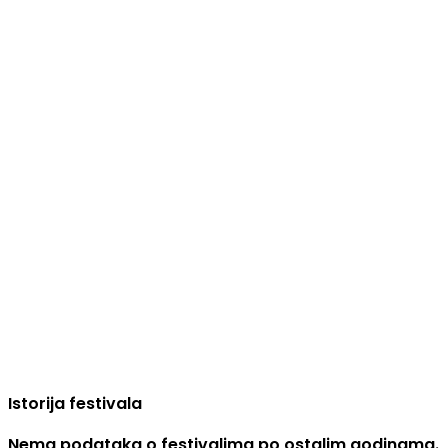
Istorija festivala
Nema podataka o festivalima po ostalim godinama.