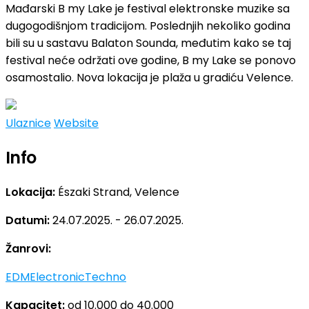
Mađarski B my Lake je festival elektronske muzike sa
dugogodišnjom tradicijom. Poslednjih nekoliko godina
bili su u sastavu Balaton Sounda, međutim kako se taj
festival neće održati ove godine, B my Lake se ponovo
osamostalio. Nova lokacija je plaža u gradiću Velence.
Ulaznice
Website
Info
Lokacija:
Északi Strand, Velence
Datumi:
24.07.2025. - 26.07.2025.
Žanrovi:
EDM
Electronic
Techno
Kapacitet:
od 10.000 do 40.000