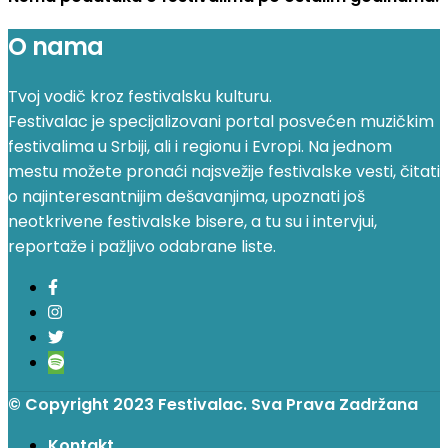
O nama
Tvoj vodič kroz festivalsku kulturu.
Festivalac je specijalizovani portal posvećen muzičkim
festivalima u Srbiji, ali i regionu i Evropi. Na jednom
mestu možete pronaći najsvežije festivalske vesti, čitati
o najinteresantnijim dešavanjima, upoznati još
neotkrivene festivalske bisere, a tu su i intervjui,
reportaže i pažljivo odabrane liste.
© Copyright 2023 Festivalac. Sva Prava Zadržana
Kontakt