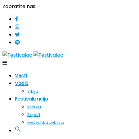
Zapratite nas:
Vesti
Vodič
Srbija
Festivalizacija
Intervju
Raport
Festivalska ček lista