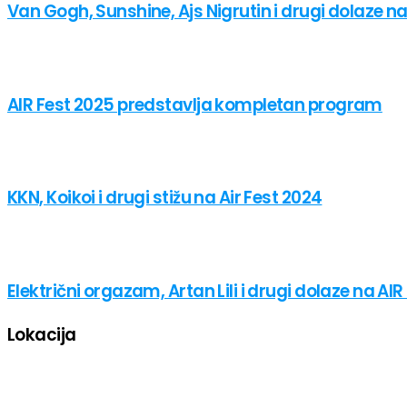
Van Gogh, Sunshine, Ajs Nigrutin i drugi dolaze na
AIR Fest 2025 predstavlja kompletan program
KKN, Koikoi i drugi stižu na Air Fest 2024
Električni orgazam, Artan Lili i drugi dolaze na AIR
Lokacija