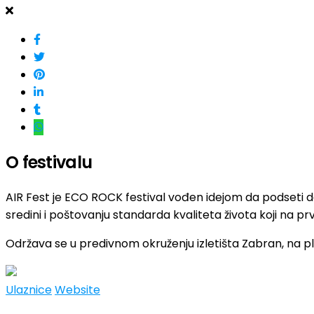
O festivalu
AIR Fest je ECO ROCK festival vođen idejom da podseti da
sredini i poštovanju standarda kvaliteta života koji na
Održava se u predivnom okruženju izletišta Zabran, na
Ulaznice
Website