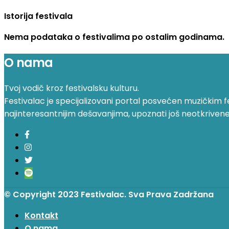
Istorija festivala
Nema podataka o festivalima po ostalim godinama.
O nama
Tvoj vodič kroz festivalsku kulturu.
Festivalac je specijalizovani portal posvećen muzičkim fest
najinteresantnijim dešavanjima, upoznati još neotkrivene fe
© Copyright 2023 Festivalac. Sva Prava Zadržana
Kontakt
O nama