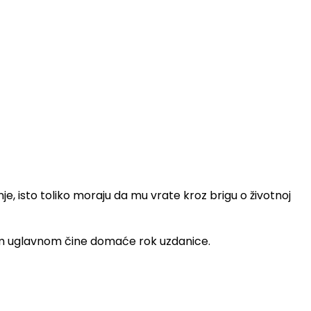
e, isto toliko moraju da mu vrate kroz brigu o životnoj
am uglavnom čine domaće rok uzdanice.