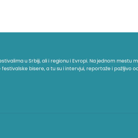
ivalima u Srbiji, ali i regionu i Evropi. Na jednom mestu mo
stivalske bisere, a tu su i intervjui, reportaže i pažljivo o