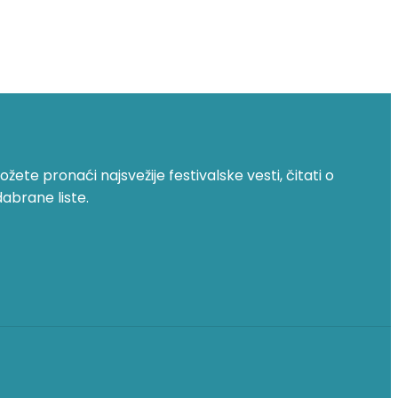
žete pronaći najsvežije festivalske vesti, čitati o
dabrane liste.