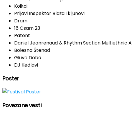
Koikoi
Prljavi Inspektor Blaža i kljunovi
Dram
16 Osam 23
Patent
Daniel Jeanrenaud & Rhythm Section Multiethnic A
Bolesna Štenad
Gluvo Doba
DJ Kedlavi
Poster
Povezane vesti