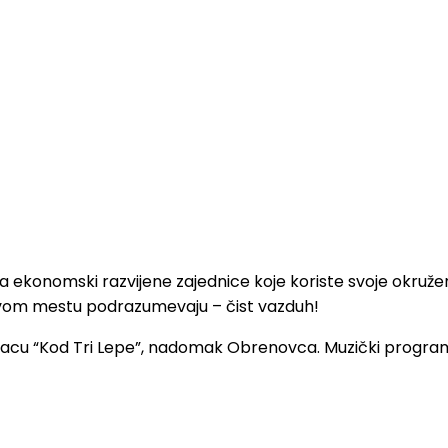
 ekonomski razvijene zajednice koje koriste svoje okruženj
 prvom mestu podrazumevaju – čist vazduh!
 placu “Kod Tri Lepe”, nadomak Obrenovca. Muzički progr