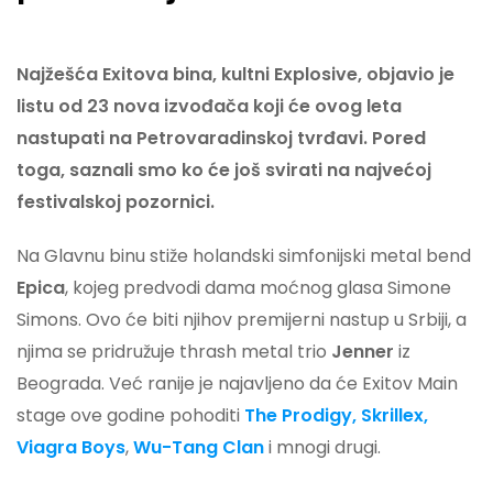
Najžešća Exitova bina, kultni Explosive, objavio je
listu od 23 nova izvođača koji će ovog leta
nastupati na Petrovaradinskoj tvrđavi. Pored
toga, saznali smo ko će još svirati na najvećoj
festivalskoj pozornici.
Na Glavnu binu stiže holandski simfonijski metal bend
Epica
, kojeg predvodi dama moćnog glasa Simone
Simons. Ovo će biti njihov premijerni nastup u Srbiji, a
njima se pridružuje thrash metal trio
Jenner
iz
Beograda. Već ranije je najavljeno da će Exitov Main
stage ove godine pohoditi
The Prodigy, Skrillex,
Viagra Boys
,
Wu-Tang Clan
i mnogi drugi.