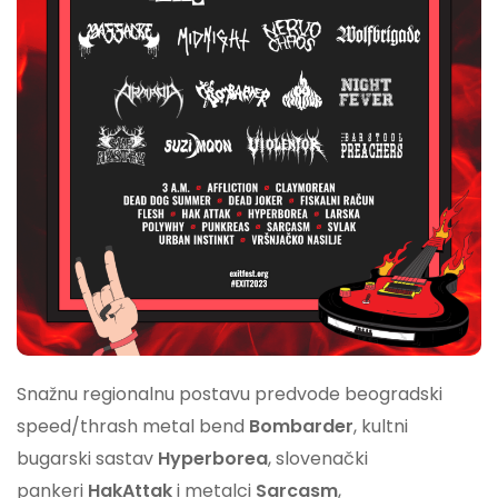
Snažnu regionalnu postavu predvode beogradski
speed/thrash metal bend
Bombarder
, kultni
bugarski sastav
Hyperborea
, slovenački
pankeri
HakAttak
i metalci
Sarcasm
,