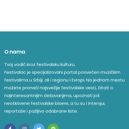
O nama
Tvoj vodič kroz festivalsku kulturu.
Festivalac je specijalizovani portal posvećen muzičkim
festivalima u Srbiji, ali i regionu i Evropi. Na jednom mestu
možete pronaći najsvežije festivalske vesti, čitati o
najinteresantnijim dešavanjima, upoznati još
neotkrivene festivalske bisere, a tu su i intervjui,
reportaže i pažljivo odabrane liste.