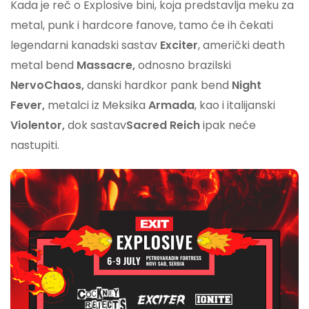
Kada je reč o Explosive bini, koja predstavlja meku za
metal, punk i hardcore fanove, tamo će ih čekati
legendarni kanadski sastav
Exciter
, američki death
metal bend
Massacre,
odnosno brazilski
NervoChaos,
danski hardkor pank bend
Night
Fever,
metalci iz Meksika
Armada
, kao i italijanski
Violentor,
dok sastav
Sacred Reich
ipak neće
nastupiti.