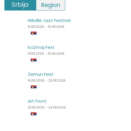
Srbija
Region
Nišville Jazz Festival
Punk Rock Holiday
13.08.2026. - 15.08.2026.
11.08.2026. - 14.08.2026.
KoZmaj Fest
Špancirfest
14.08.2026. - 15.08.2026.
21.08.2026. - 30.08.2026.
Zemun Fest
Sea Dance Festival
19.08.2026. - 23.08.2026.
24.08.2026. - 27.08.2026.
Art Front
Dimensions Festival
21.08.2026. - 22.08.2026.
27.08.2026. - 31.08.2026.