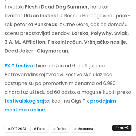
hrvatski
Flesh
i
Dead Dog Summer
, hardkor
kvartet
Urban Instinkt
iz Bosne i Hercegovine i pank-
rok petorka
Punkreas
iz Crne Gore, dok će domaću
scenu predstavljati bendovi
Larska, Polywhy, Svlak,
3 A. M., Affliction, Fiskalni račun, Vršnjačko nasilje,
Dead Joker
i
Claymorean
.
EXIT festival
biće održan od 6. do 9. jula na
Petrovaradinskoj tvrđavi. Festivalske ulaznice
dostupne su po promotivnim cenama od 6.990
dinara i uz uštedu od 60 odsto, a mogu se kupiti preko
festivalskog sajta
, kao i na Gigs Tix
prodajnim
mestima
i
online
.
Share
EXIT 2023
Epica
Exciter
Massacre